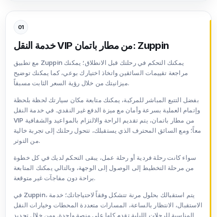
01
خدمة النقل VIP من مطار باتمان: Zuppin
مع تطبيق Zuppin يمكنك التحكم في رحلتك قبل الانطلاق؛ يمكنك
مراجعة تقييمات السائقين واتخاذ اختيارك بوعي، كما يمكنك توضيح
ميزانيتك من خلال رؤية السعر الثابت مسبقاً.
بفضل التتبع المباشر للمركبة، يمكنك متابعة مكان سيارتك لحظة بلحظة
وإتمام العملية بسرعة وأمان مع ميزة الدفع غير النقدي. في خدمة النقل
VIP من مطار باتمان، يتم تقديم الراحة والالتزام بالمواعيد والشفافية
معاً؛ ومع السائق المحترف الذي يستقبلك، تتحول رحلتك إلى تجربة خالية
من التوتر.
سواء كانت رحلة فردية أو رحلة عمل، يبقى التحكم لديك في كل خطوة
من مرحلة التخطيط إلى الوصول إلى الوجهة، وبالتالي يمكنك المتابعة
براحة دون مفاجآت غير متوقعة.
في Zuppin، يتم استقبالك بحلول مرنة تتشكل وفقاً لاحتياجاتك؛ خدمة
الاستقبال، الانتظار بالساعة، المسارات متعددة المحطات وخيارات النقل
المناسبة للرحلات الليلية تقدم كلها على منصة واحدة. ومن خلال تحديد