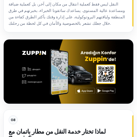
النقل ليس فقط كعملية انتقال من مكان إلى آخر، بل كعملية ضيافة
ومساعدة عالية المستوى. يساعدك سائقونا الخبراء، بخبرتهم في طرق
المنطقة ولباقتهم البروتوكولية، على إدارة وقتك بأكثر الطرق كفاءة من
خلال جعلك تشعر بالخصوصية والأمان في كل لحظة من رحلتك.
08
لماذا تختار خدمة النقل من مطار باتمان مع