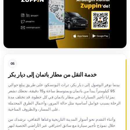
05
خدمة النقل من مطار باتمان إلى ديار بكر
بينما نوفر الوصول إلى ديار بكر، تراث اليونسكو، على طريق يبلغ حوالي
95 كيلومتراً يبدأ من باتمان وبمتوسط ساعة و15 دقيقة، نجعلك تشعر
بمزايا تأجير السيارات في مطار باتمان في كل خطوة. قد تختلف مدة
الرحلة بسبب عوامل أساسية مثل حالة المرور، وأعمال الطرق المحتملة
على المسار، والظروف المناخية.
وأثناء التقدم نحو أسوار المدينة التاريخية وغناها الثقافي، نرشدك من
خلال نموذج تأجير سيارة مع سائق احترافي عبر الأراضي الخصبة لنهر