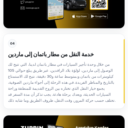
04
خدمة النقل من مطار باتمان إلى ماردين
من خلال وحدة تأجير السيارات في مطار باتمان لدينا، التي تتيح لك
الوصول إلى ماردين، لؤلؤة بلاد الرافدين، عبر طريق يبلغ حوالي 105
كيلومترات من باتمان وبمتوسط ساعة و30 دقيقة، نتيح لك الاستمتاع
بالتاريخ والمناظر الفريدة. في هذه الرحلة إلى أجواء ماردين الصوفية،
يجمع خيار النقل الذي تختاره بين الروح القديمة للمنطقة وراحة
السيارات الحديثة، ويعدك برحلة هادئة. يجب تذكر أن مدة السفر قد
تختلف حسب حركة المرور، وقت النقل، ظروف الطريق وما شابه ذلك.