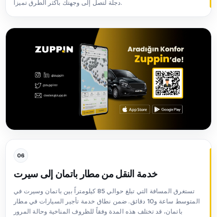
دجلة لتصل إلى وجهتك بأكثر الطرق تميزاً.
06
خدمة النقل من مطار باتمان إلى سيرت
تستغرق المسافة التي تبلغ حوالي 85 كيلومتراً بين باتمان وسيرت في
المتوسط ساعة و10 دقائق. ضمن نطاق خدمة تأجير السيارات في مطار
باتمان، قد تختلف هذه المدة وفقاً للظروف المناخية وحالة المرور