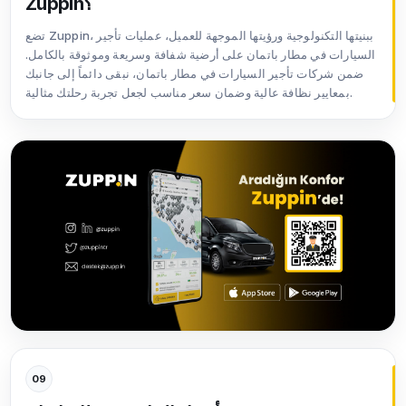
Zuppin؟
تضع Zuppin، ببنيتها التكنولوجية ورؤيتها الموجهة للعميل، عمليات تأجير
السيارات في مطار باتمان على أرضية شفافة وسريعة وموثوقة بالكامل.
ضمن شركات تأجير السيارات في مطار باتمان، نبقى دائماً إلى جانبك
بمعايير نظافة عالية وضمان سعر مناسب لجعل تجربة رحلتك مثالية.
09