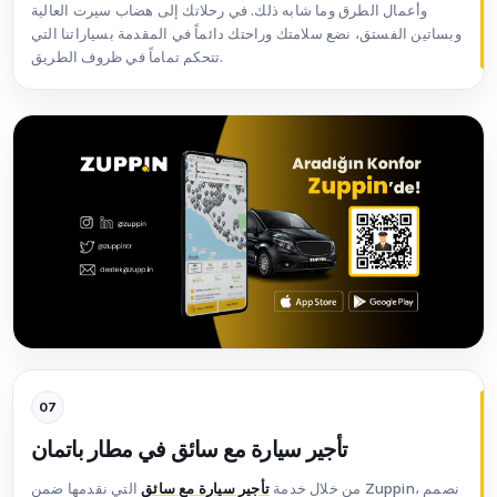
وأعمال الطرق وما شابه ذلك. في رحلاتك إلى هضاب سيرت العالية
وبساتين الفستق، نضع سلامتك وراحتك دائماً في المقدمة بسياراتنا التي
تتحكم تماماً في ظروف الطريق.
07
تأجير سيارة مع سائق في مطار باتمان
من خلال خدمة
تأجير سيارة مع سائق
التي نقدمها ضمن Zuppin، نصمم