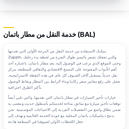
خدمة النقل من مطار باتمان (BAL)
يمكنك الاستفادة من خدمة النقل من الدرجة الأولى التي تقدمها
Zuppin، والتي تجعلك تشعر بالتميز طوال الفترة من لحظة بدء رحلتك
وحتى الموقع الذي ترغب في الوصول إليه. يعد مطار باتمان، باعتباره أحد
أهم الأبواب المفتوحة على النسيج الاقتصادي والثقافي للمنطقة، مركز
نقل حديثاً يستقبل آلاف الضيوف كل عام. في هذه النقطة الاستراتيجية،
نعمل على رفع معايير سفر ركابنا وبناء الرابط بين المطار ونقاط الوصول
بأكثر الطرق احترافية.
خيارات تأجير السيارات في مطار باتمان التي نقدمها، والتي تلبي أيضاً
توقعات تأجير سيارة مع سائق، متاحة لخدمتكم بأسطول حديث ومعتنى به
ضمن نطاق واسع من التفضيلات الفردية إلى الاحتياجات المؤسسية. نحن
ندمج ديناميكيات باتمان المحلية مع جودة الخدمة العالمية ونهدف إلى
جعل اللحظات الأولى لضيوفنا في المنطقة هادئة.