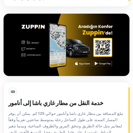
03
خدمة النقل من مطار غازي باشا إلى أنامور
تبلغ المسافة بين مطار غازي باشا وأنامور حوالي 125 كم. يمكن أن يوفر
المسار الممتد على طول الساحل رحلة بمتوسط ساعتين تقريباً وفقاً
لمعايير مثل حالة الطريق وتدفق المرور والظروف المناخية. وبينما تتغير
المناظر باستمرار على طول الطريق بفضل النسيج الأخضر للبحر