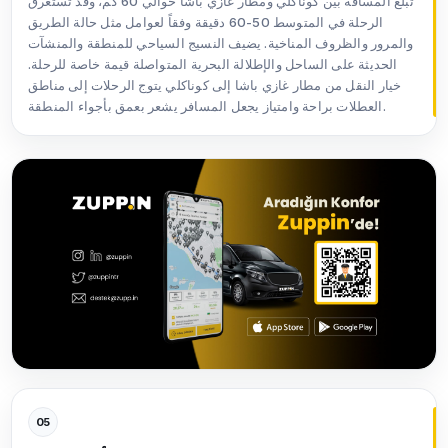
تبلغ المسافة بين كوناكلي ومطار غازي باشا حوالي 60 كم، وقد تستغرق
الرحلة في المتوسط 50-60 دقيقة وفقاً لعوامل مثل حالة الطريق
والمرور والظروف المناخية. يضيف النسيج السياحي للمنطقة والمنشآت
الحديثة على الساحل والإطلالة البحرية المتواصلة قيمة خاصة للرحلة.
خيار النقل من مطار غازي باشا إلى كوناكلي يتوج الرحلات إلى مناطق
العطلات براحة وامتياز يجعل المسافر يشعر بعمق بأجواء المنطقة.
05