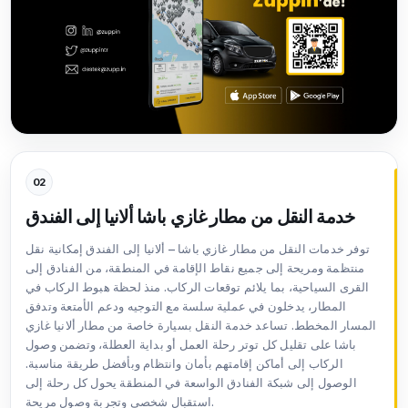
02
خدمة النقل من مطار غازي باشا ألانيا إلى الفندق
توفر خدمات النقل من مطار غازي باشا – ألانيا إلى الفندق إمكانية نقل
منتظمة ومريحة إلى جميع نقاط الإقامة في المنطقة، من الفنادق إلى
القرى السياحية، بما يلائم توقعات الركاب. منذ لحظة هبوط الركاب في
المطار، يدخلون في عملية سلسة مع التوجيه ودعم الأمتعة وتدفق
المسار المخطط. تساعد خدمة النقل بسيارة خاصة من مطار ألانيا غازي
باشا على تقليل كل توتر رحلة العمل أو بداية العطلة، وتضمن وصول
الركاب إلى أماكن إقامتهم بأمان وانتظام وبأفضل طريقة مناسبة.
الوصول إلى شبكة الفنادق الواسعة في المنطقة يحول كل رحلة إلى
استقبال شخصي وتجربة وصول مريحة.