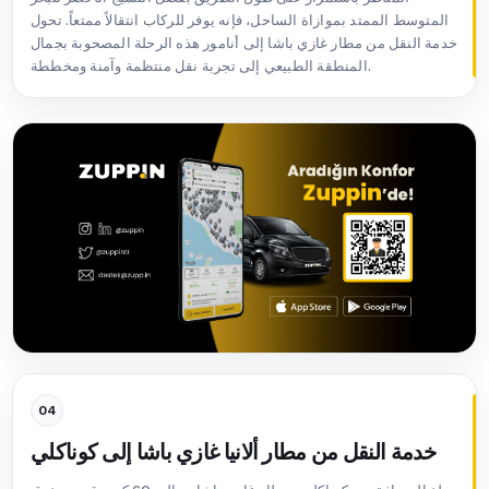
المتوسط الممتد بموازاة الساحل، فإنه يوفر للركاب انتقالاً ممتعاً. تحول
خدمة النقل من مطار غازي باشا إلى أنامور هذه الرحلة المصحوبة بجمال
المنطقة الطبيعي إلى تجربة نقل منتظمة وآمنة ومخططة.
04
خدمة النقل من مطار ألانيا غازي باشا إلى كوناكلي