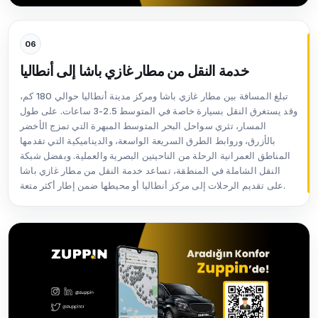
06
خدمة النقل من مطار غازي باشا إلى أنطاليا
تبلغ المسافة بين مطار غازي باشا ومركز مدينة أنطاليا حوالي 180 كم،
وقد يستغرق النقل بسيارة خاصة في المتوسط 2.5-3 ساعات. على طول
المسار، تثري سواحل البحر المتوسط المبهرة التي تمزج الأخضر
بالأزرق، وروابط الطرق السريعة الواسعة، والديناميكية التي تقدمها
المناطق العمرانية الرحلة من الناحيتين البصرية والعملية. وبفضل شبكة
النقل الشاملة في المنطقة، تساعد خدمة النقل من مطار غازي باشا
على تقديم الرحلات إلى مركز أنطاليا أو محيطها ضمن إطار أكثر متعة.