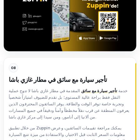
08
تأجير سيارة مع سائق في مطار غازي باشا
خدمة
تأجير سيارة مع سائق
المقدمة في مطار غازي باشا لا تتوج عملية
النقل فقط براحة عالية المستوى؛ بل تقدم للضيوف امتيازاً شخصياً
وتجربة خاصة توفر الوقت والطاقة. يوفر السائقون المحترفون الذين
يعرفون المنطقة عن قرب نقلاً مخططاً وآمناً ودقيقاً في جميع المسارات
من ألانيا إلى أنامور، ومن سيدا إلى مركز غازي باشا.
من خلال تطبيق Zuppin يمكنك مراجعة تقييمات السائقين، وعرض
معلومات السعر الثابت قبل الاختيار، والاستفادة من ميزة تتبع السيارة