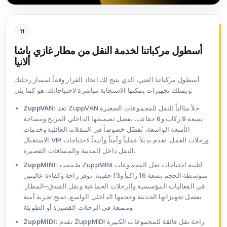
11
أسطول مركباتنا لخدمة النقل من مطار غازي باشا
ألانيا
أسطول مركباتنا الغني، الذي يتيح لك اتخاذ القرار وفقاً لمسار رحلتك
ويمتلك تجهيزات يمكنها الاستجابة مباشرة لاحتياجاتك، هو كما يلي:
تعد ZuppVAN حلاً مثالياً للنقل للمجموعات الصغيرة
ZuppVAN:
بسعة 9 ركاب و6 حقائب. بفضل تصميمها الداخلي المريح ومساحة
الأمتعة الواسعة، تُفضّل خصوصاً في التنقلات العائلية وخدمات
الاستقبال VIP ورحلات العمل. تقدم بديلاً عملياً وآمناً وأنيقاً لاحتياجات
النقل داخل المدينة والمسافات القصيرة.
صُممت ZuppMINI لتلبية احتياجات نقل المجموعات
ZuppMINI:
متوسطة الحجم بسعة 16 راكباً و13 حقيبة. توفر راحة وكفاءة عاليتين
في الفعاليات المؤسسية والرحلات الجماعية ونقل الفندق–المطار.
بفضل تجهيزاتها الحديثة وحجمها الداخلي الواسع، تمنح تجربة آمنة
وممتعة في الرحلات القصيرة أو الطويلة.
تقدم ZuppMIDI راحة نقل فائقة للمجموعات الكبيرة
ZuppMIDI: