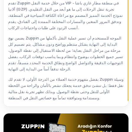
تقدم Zuppin من خلال خدمة النقل VIP في منطقة مطار غازي باشا -
ألانيا (GZP) تجربة تنقل الرحلات إلى ما هو أبعد من النقل التقليدي.
نموذج الخدمة المميز المصمم مع مراعاة الكثافة السياحية في المنطقة،
وتدفق المرور المتغير، والمسارات المختلفة الممتدة إلى الفنادق، يقدم
أنسب الردود على طلبات واحتياجات الركاب.
يضمن نهج Zuppin الموجه للمستخدم أن تسير عملية النقل بأكملها من
البداية إلى النهاية بشكل منتظم وواضح ودون مشاكل. يتم تصميم كل
مرحلة من مراحل النقل بعناية؛ من لحظة الاستقبال إلى نقطة الوصول،
تسير جميع الخطوات بوضوح وانتظام وبما يناسب توقعات الركاب. بفضل
التوجيهات الدقيقة والتواصل الواضح ونطاق الخدمة المحدد مسبقاً، تقدم
الرحلة تدفقاً آمناً من البداية إلى النهاية.
بفضل مفهوم خدمة العملاء من الدرجة الأولى، لا تقدم لك Zuppin وسيلة
نقل فقط؛ بل تنشئ تدفق خدمة يجعلك تشعر بالأمان والراحة من اللحظة
الأولى للنقل وحتى نقطة الوصول. وبذلك تظهر تجربة نقل مثالية
ومستدامة ومتوافقة تماماً مع خصائص النقل في المنطقة.