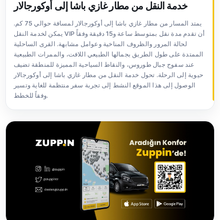
خدمة النقل من مطار غازي باشا إلى أوكورجالار
يمتد المسار من مطار غازي باشا إلى أوكورجالار لمسافة حوالي 75 كم.
يمكن لخدمة النقل VIP أن تقدم مدة نقل بمتوسط ساعة و15 دقيقة وفقاً
لحالة المرور والظروف المناخية وعوامل مشابهة. القرى الساحلية
الممتدة على طول الطريق بجمالها الطبيعي اللافت، والممرات الطبيعية
عند سفوح جبال طوروس، والنقاط السياحية المميزة للمنطقة تضيف
حيوية إلى الرحلة. تحول خدمة النقل من مطار غازي باشا إلى أوكورجالار
الوصول إلى هذا الموقع النشط إلى تجربة سفر منتظمة للغاية وتسير
وفقاً للخطط.