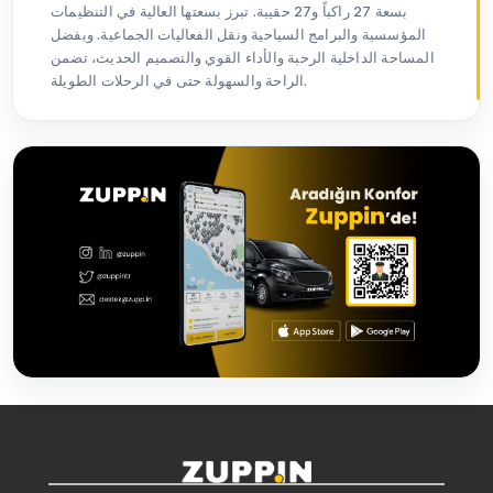
بسعة 27 راكباً و27 حقيبة. تبرز بسعتها العالية في التنظيمات
المؤسسية والبرامج السياحية ونقل الفعاليات الجماعية. وبفضل
المساحة الداخلية الرحبة والأداء القوي والتصميم الحديث، تضمن
الراحة والسهولة حتى في الرحلات الطويلة.