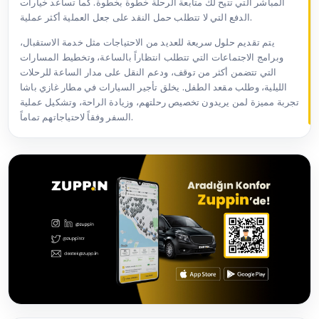
المباشر التي تتيح لك متابعة الرحلة خطوة بخطوة. كما تساعد خيارات
الدفع التي لا تتطلب حمل النقد على جعل العملية أكثر عملية.
يتم تقديم حلول سريعة للعديد من الاحتياجات مثل خدمة الاستقبال،
وبرامج الاجتماعات التي تتطلب انتظاراً بالساعة، وتخطيط المسارات
التي تتضمن أكثر من توقف، ودعم النقل على مدار الساعة للرحلات
الليلية، وطلب مقعد الطفل. يخلق تأجير السيارات في مطار غازي باشا
تجربة مميزة لمن يريدون تخصيص رحلتهم، وزيادة الراحة، وتشكيل عملية
السفر وفقاً لاحتياجاتهم تماماً.