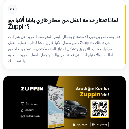
09
لماذا تختار خدمة النقل من مطار غازي باشا ألانيا مع
Zuppin؟
قد يبحث من يريدون الاستمتاع بجمال البحر المتوسط الفريد عن شركات
نقل مطار ألانيا غازي باشا لإدارة عملية النقل. Zuppin، التي تمتلك
مركبات عالية التجهيز وتشكل امتياز الخدمة كتجربة، تستجيب لجميع
الطلبات والاحتياجات التي قد تخطر ببالك وتجعل العملية مريحة للغاية
بالنسبة لك.