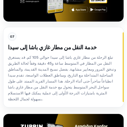
07
خدمة النقل من مطار غازي باشا إلى سيدا
تبلغ الرحلة من مطار غازي باشا إلى سيدا حوالي 105 كم. قد يستغرق
النقل من المطار في المتوسط ساعة و45 دقيقة وفقاً لحالة الطريق
وتدفق المرور ومعايير مشابهة. بفضل نسيج المدينة القديمة، والمناطق
الساحلية المتداخلة مع التاريخ، ومناطق العطلات الواسعة، تقدم سيدا
انطباعاً ساحراً حتى أثناء الرحلة. هذا المسار الفريد الممتد على طول
سواحل البحر المتوسط يتحول مع خدمة النقل من مطار غازي باشا
المثرية بامتيازات الدرجة الأولى إلى عملية يمكنك فيها الاستسلام
بسهولة لجمال اللحظة.