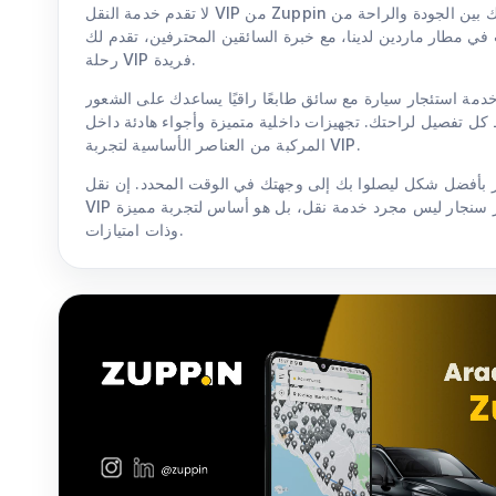
لا تقدم خدمة النقل VIP من Zuppin مجرد سيارة فحسب، بل تجمع رحلتك بين الجودة والراحة من
 في مطار ماردين لدينا، مع خبرة السائقين المحترفين، تقدم لك
رحلة VIP فريدة.
ة استئجار سيارة مع سائق طابعًا راقيًا يساعدك على الشعور
كل تفصيل لراحتك. تجهيزات داخلية متميزة وأجواء هادئة داخل
المركبة من العناصر الأساسية لتجربة VIP.
ار بأفضل شكل ليصلوا بك إلى وجهتك في الوقت المحدد. إن نقل
VIP في مطار ماردين بروف. د. عزيز سنجار ليس مجرد خدمة نقل، بل هو أساس لتجربة مميزة
وذات امتيازات.