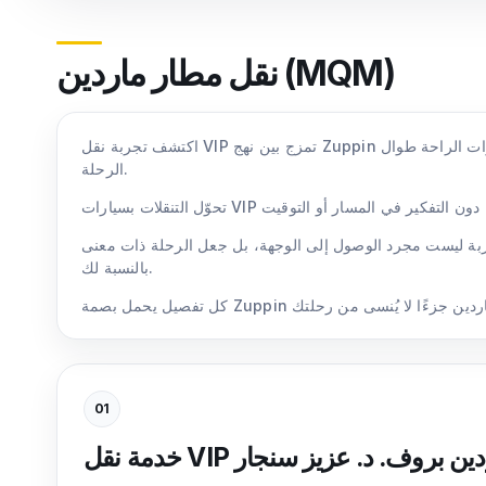
نقل مطار ماردين (MQM)
اكتشف تجربة نقل VIP تمزج بين نهج Zuppin الاحترافي والخبرة مع جودة من الدرجة الأولى. استفد من خدمة استئجار سيارة مع سائق المخططة بعناية في كل التفاصيل لتمنحك امتيازات الراحة طوال
الرحلة.
تجربة ليست مجرد الوصول إلى الوجهة، بل جعل الرحلة ذات معنى
بالنسبة لك.
01