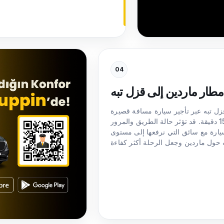
04
مطار ماردين إلى قزل تبه
ل تبه عبر تأجير سيارة مسافة قصيرة
تُقدّر بنحو 5–8 كيلومترات ويستغرق في المتوسط 10–15 دقيقة. قد تؤثر حالة الطريق والمرور
سائق التي نرفعها إلى مستوى VIP لا توفر