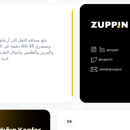
وتستغرق 35–40 
والمرور والطقس وأعمال الطرق 
تأجير السيارات VIP لدينا على الوصول إلى وجهتك بسرعة ودون توتر.
06