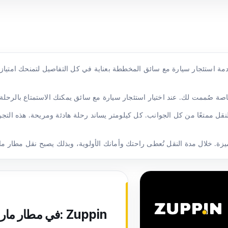
النقل ممتعًا من كل الجوانب. كل كيلومتر يساند رحلة هادئة ومريحة. هذه ال
خدمة نقل VIP في مطار ماردين بروف. د. عزيز سنجار: Zuppin