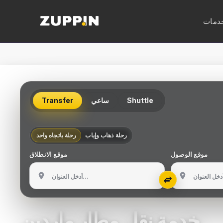
خدمات
ائق
Shuttle
ساعي
Transfer
ائق
ائق
رحلة ذهاب وإياب
رحلة باتجاه واحد
ائق
موقع الوصول
موقع الانطلاق
برص
طار
خدمة نقل مطار ماردين