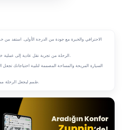
تحوّل التنقلات بسيارات VIP الرحلة من تجربة نقل عادية إلى عملية خاصة صُممت لك. عند اختيار استئجار سيارة مع سائق يمكنك الاستمتاع بالرحلة دون التفكير في المسار أو التوقيت.
السيارة المريحة والمساحة المصممة لتلبية احتياجاتك تجعل 
كل تفصيل يحمل بصمة Zuppin صُمم ليجعل الرحلة مميزة. خلال مدة النقل تُعطى راحتك وأمانك الأولوية، وبذلك يصبح نقل مطار ماردين جزءًا لا يُنسى من رحلتك.