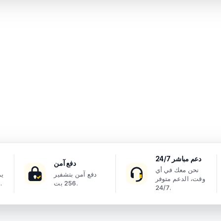
دعم مباشر 24/7
دفع آمن
نحن معك في أي
دفع آمن بتشفير
يم
وقت، الدعم متوفر
256 بت.
إذا تغيرت خططك.
24/7.