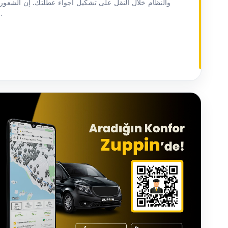
والنظام خلال النقل على تشكيل أجواء عطلتك. إن الشعور 
سائق يجعل رحلتك أكثر قيمة ولا تُنسى.