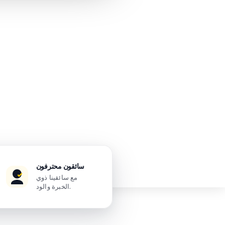
سائقون محترفون
مع سائقينا ذوي
الخبرة والود.