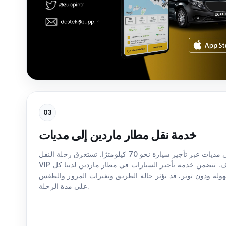
03
خدمة نقل مطار ماردين إلى مديات
تبلغ المسافة من مطار ماردين إلى مديات عبر تأجير سيارة نحو 70 كيلومترًا. تستغرق رحلة النقل
VIP هذه في الظروف العادية ساعة ونصف. تتضمن خدمة تأجير السيارات في مطار ماردين لدينا كل
هولة ودون توتر. قد تؤثر حالة الطريق وتغيرات المرور والطقس
على مدة الرحلة.