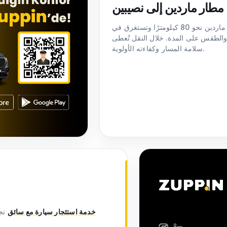
مطار ماردين إلى نصيبين
تبلغ مسافة الرحلة إلى نصيبين عبر تأجير سيارة من مطار ماردين نحو 80 كيلومترًا وتستغرق في
المرور والطقس على المدة. خلال النقل تُعطى
سلامة المسار وكفاءته الأولوية.
ا
خدمة استئجار سيارة مع سائق
تجع