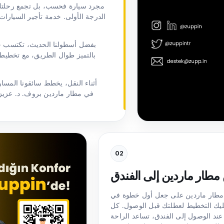
الدرجة الأولى. خدمة تأجير السيارات
بفضل أسطولنا الحديث، تكتسب خدم
بالتميز طوال الطريق، مع تخطيط 
أثناء النقل، يخطط سائقونا المس
02
مطار ماردين إلى الفندق
ي مطار ماردين على جعل أول خطوة في
ليك التخطيط لعطلتك قبل الوصول. كل
عند الوصول إلى الفندق، تساعد الراحة