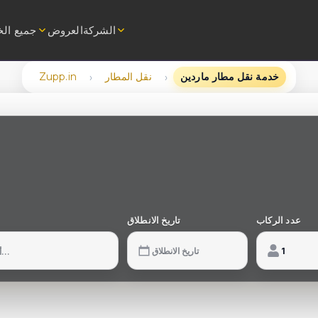
الشركة
العروض
جميع ال
خدمة نقل مطار ماردين
نقل المطار
Zupp.in
›
›
معلومات عنا
نقل VIP مع سائق
الوظائف
تأجير ليموزين مع س
الخصوصية والبيانات الشخصية
تأجير مرسيدس فيتو مع س
تأجير حافلة مع س
تأجير ميني باص مع س
عدد الركاب
تاريخ الانطلاق
نقل ق
نقل الم