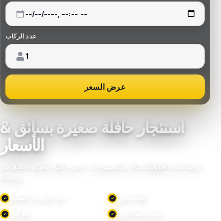
عدد الركاب
عرض السعر
استئجار حافلة صغيرة بسائق &
الأسعار
مثالي للمجموعات. احجز حافلة صغيرة بسائق من Zuppin لرحلة آمنة
ومريحة.
إلغاء مجاني
دعم على مدار الساعة
خدمة عالية الجودة
دفع آمن