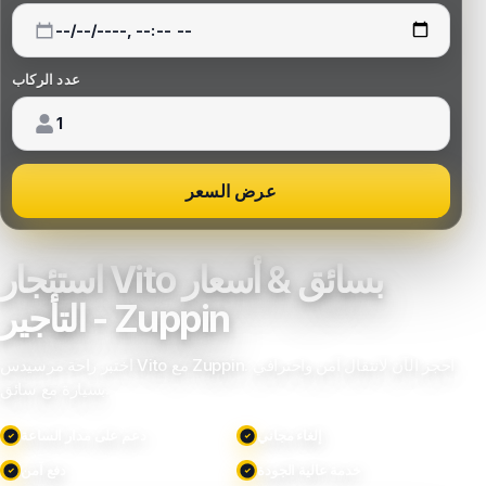
عدد الركاب
عرض السعر
استئجار Vito بسائق & أسعار
التأجير - Zuppin
اختبر راحة مرسيدس Vito مع Zuppin. احجز الآن لانتقال آمن واحترافي
بسيارة مع سائق.
إلغاء مجاني
دعم على مدار الساعة
خدمة عالية الجودة
دفع آمن