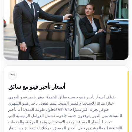
13
أسعار تأجير فيتو مع سائق
تختلف أسعار تأجير فيتو حسب نطاق الخدمة. يوفر تأجير فيتو اليومي
خيارًا مثاليًا للاستخدام قصير المدى، بينما يُفضل تأجير فيتو الشهري
للحلول طويلة المدى؛ أما تأجير VIP Vito فيوفر تجربة أكثر تميزًا
للمستخدمين الذين يتوقعون خدمة فاخرة. تشمل العوامل الرئيسية التي
تحدد الأسعار المسافة، ومدة الاستخدام، ونوع المركبة، والخدمات
الإضافية المطلوبة. من خلال الحجز المسبق، يمكنك الاستفادة من أسعار