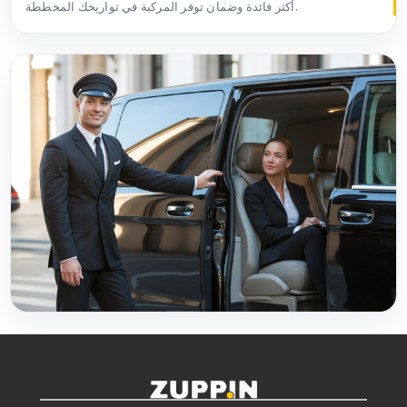
أكثر فائدة وضمان توفر المركبة في تواريخك المخططة.