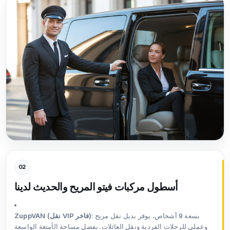
02
أسطول مركبات فيتو المريح والحديث لدينا
: بسعة 9 أشخاص، يوفر بديل نقل مريح
ZuppVAN (نقل VIP فاخر)
وعملي للرحلات الفردية ونقل العائلات. بفضل مساحة الأمتعة الواسعة