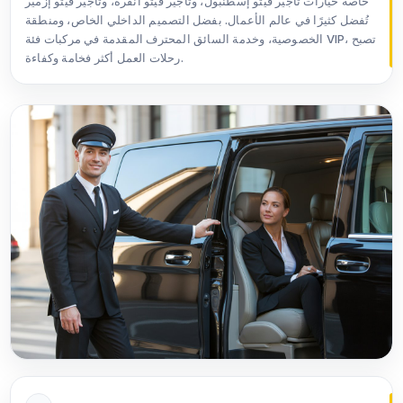
خاصة خيارات تأجير فيتو إسطنبول، وتأجير فيتو أنقرة، وتأجير فيتو إزمير
تُفضل كثيرًا في عالم الأعمال. بفضل التصميم الداخلي الخاص، ومنطقة
الخصوصية، وخدمة السائق المحترف المقدمة في مركبات فئة VIP، تصبح
رحلات العمل أكثر فخامة وكفاءة.