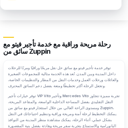
رحلة مريحة وراقية مع خدمة تأجير فيتو مع
سائق من Zuppin
توفر خدمة تأجير فيتو مع سائق حل نقل مريحًا وراقيًا ومرنًا للرحلات
داخل المدينة وبين المدن. تُعد هذه الخدمة مثالية للمجموعات الصغيرة
والعائلات ورحلات العمل وخدمات النقل من المطار والتنظيمات الخاصة،
وتجعل الرحلة أكثر تخطيطًا ومتعة بفضل دعم السائق المحترف.
توفر خيارات تأجير VIP Vito وتأجير Mercedes Vito تجربة مميزة تتجاوز
النقل التقليدي بفضل المساحة الداخلية الواسعة، والمقاعد المريحة،
ومستوى الراحة العالي. من خلال استئجار فيتو مع سائق من Zuppin،
يمكنك التخطيط لرحلة آمنة ومريحة وراقية وتنظيم احتياجاتك في النقل
بشكل عملي. أثناء الرحلة، يمكنك مشاهدة منظر المدينة من النوافذ
البانورامية والاستمتاع بتجربة سفر مريحة وهادئة بفضل بنية المقصورة