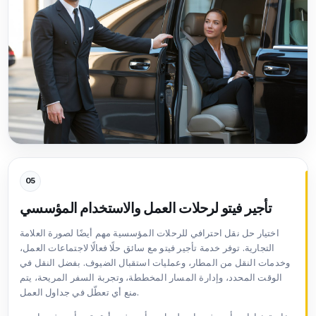
05
تأجير فيتو لرحلات العمل والاستخدام المؤسسي
اختيار حل نقل احترافي للرحلات المؤسسية مهم أيضًا لصورة العلامة
التجارية. توفر خدمة تأجير فيتو مع سائق حلًا فعالًا لاجتماعات العمل،
وخدمات النقل من المطار، وعمليات استقبال الضيوف. بفضل النقل في
الوقت المحدد، وإدارة المسار المخططة، وتجربة السفر المريحة، يتم
منع أي تعطّل في جداول العمل.