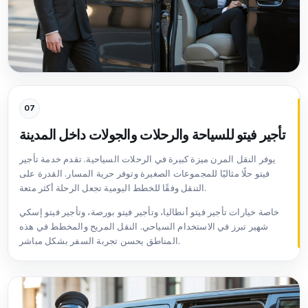
07
تأجير فيتو للسياحة والرحلات والجولات داخل المدينة
يوفر النقل المرن ميزة كبيرة في الرحلات السياحية. تقدم خدمة تأجير
فيتو حلًا مثاليًا للمجموعات الصغيرة وتوفر حرية المسار. القدرة على
التنقل وفقًا للخطط اليومية تجعل الرحلة أكثر متعة.
خاصة خيارات تأجير فيتو أنطاليا، وتأجير فيتو بورصة، وتأجير فيتو إسكي
شهير تبرز في الاستخدام السياحي. النقل المريح والمخطط في هذه
المناطق يحسن تجربة السفر بشكل مباشر.