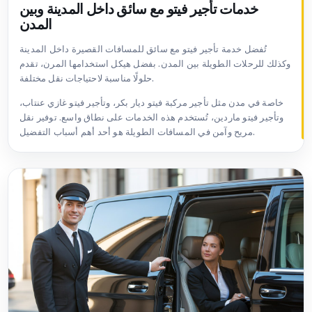
خدمات تأجير فيتو مع سائق داخل المدينة وبين
المدن
تُفضل خدمة تأجير فيتو مع سائق للمسافات القصيرة داخل المدينة
وكذلك للرحلات الطويلة بين المدن. بفضل هيكل استخدامها المرن، تقدم
حلولًا مناسبة لاحتياجات نقل مختلفة.
خاصة في مدن مثل تأجير مركبة فيتو ديار بكر، وتأجير فيتو غازي عنتاب،
وتأجير فيتو ماردين، تُستخدم هذه الخدمات على نطاق واسع. توفير نقل
مريح وآمن في المسافات الطويلة هو أحد أهم أسباب التفضيل.