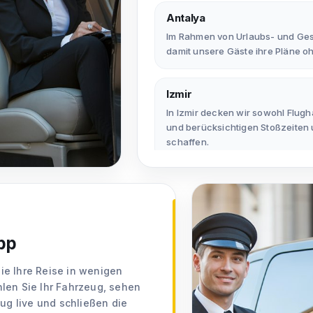
Antalya
Im Rahmen von Urlaubs- und Gesc
damit unsere Gäste ihre Pläne o
Izmir
In Izmir decken wir sowohl Flugh
und berücksichtigen Stoßzeiten 
schaffen.
Zypern
Auf Zypern bieten wir sichere, k
Geschäftsreisen mit einem servic
pp
Türkeiweit
ie Ihre Reise in wenigen
Dank der Zuppin-App, die in viele
len Sie Ihr Fahrzeug, sehen
und leicht zugängliche Mobilität
eug live und schließen die
Chauffeurservice und Gruppentra