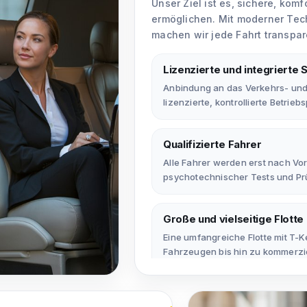
Unser Ziel ist es, sichere, komf
ermöglichen. Mit moderner Tec
machen wir jede Fahrt transpar
Lizenzierte und integrierte 
Anbindung an das Verkehrs- und 
lizenzierte, kontrollierte Betrie
Qualifizierte Fahrer
Alle Fahrer werden erst nach V
psychotechnischer Tests und Prü
Große und vielseitige Flotte
Eine umfangreiche Flotte mit T-
Fahrzeugen bis hin zu kommerzie
unterschiedlichste Anforderung