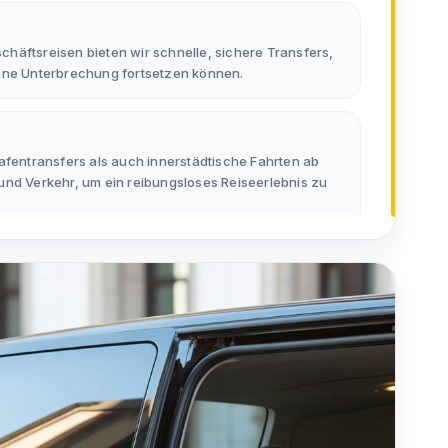
häftsreisen bieten wir schnelle, sichere Transfers,
hne Unterbrechung fortsetzen können.
afentransfers als auch innerstädtische Fahrten ab
und Verkehr, um ein reibungsloses Reiseerlebnis zu
omfortable und exklusive Transfers für Urlaubs- und
eorientierten, individuellen Ansatz.
n Regionen der Türkei aktiv ist, stellen wir skalierbare
slösungen – inklusive Flughafentransfers,
nsfers – bereit.