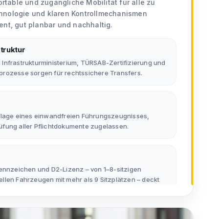
ortable und zugängliche Mobilität für alle zu
hnologie und klaren Kontrollmechanismen
ent, gut planbar und nachhaltig.
Struktur
Infrastrukturministerium, TÜRSAB-Zertifizierung und
bsprozesse sorgen für rechtssichere Transfers.
orlage eines einwandfreien Führungszeugnisses,
fung aller Pflichtdokumente zugelassen.
Kennzeichen und D2-Lizenz – von 1–8-sitzigen
llen Fahrzeugen mit mehr als 9 Sitzplätzen – deckt
en ab.