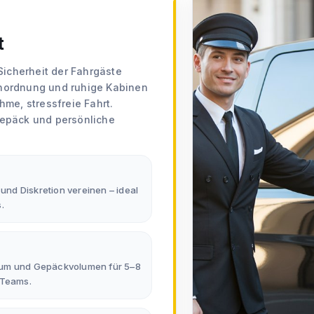
Transparente und sichere B
Zahlungen erfolgen ausschließlic
garantieren wir Transparenz, Nac
t
Sicherheit der Fahrgäste
Kundenzufriedenheit und kon
nordnung und ruhige Kabinen
Mit über 95 % Kundenzufriedenh
me, stressfreie Fahrt.
Bewertungssystem, das Fahrzeug
Gepäck und persönliche
gleichbleibend hohe Qualität und
und Diskretion vereinen – ideal
.
aum und Gepäckvolumen für 5–8
 Teams.