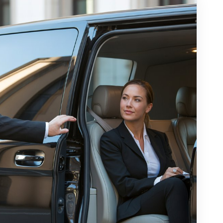
ezahlung
h per Kreditkarte, Bargeld wird nicht akzeptiert. So
hvollziehbarkeit und Sicherheit.
tinuierliche Kontrolle
eit, tausenden positiven Bewertungen und einem
e und Fahrer laufend überwacht, stellen wir
 Sicherheit sicher.