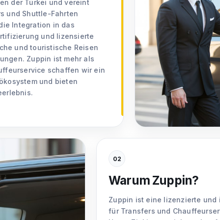
en der Türkei und vereint
rs und Shuttle-Fahrten
die Integration in das
tifizierung und lizensierte
liche und touristische Reisen
ungen. Zuppin ist mehr als
uffeurservice schaffen wir ein
sökosystem und bieten
eerlebnis.
02
Warum Zuppin?
Zuppin ist eine lizenzierte und
für Transfers und Chauffeurser