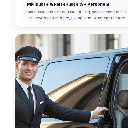
Midibusse & Reisebusse (9+ Personen)
Midibusse und Reisebusse für Gruppen mit mehr als 9 P
Firmenveranstaltungen, Events und Gruppentransfers.
Leistungsumfang
Vom Transfer zu den Flughäfen Sabiha Gökçen und Ista
Transfers bis zu Chauffeurservice und Gruppentransfer
nahezu jedes Reiseszenario.
Erfahrung und Servicequalität
Dank unserer professionellen Fahrer sparen Fahrgäste 
eine sichere, komfortable Fahrt. Unser Serviceanspruc
Transport, sondern den gesamten Reiseablauf zu eine