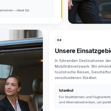
ersonen – ideal für
nbul über VIP- und Vito-
04
s – wir bieten Lösungen für
Unsere Einsatzgebi
In führenden Destinationen der
Mobilitätsnetzwerk. Wir entwic
Zeit und genießen gleichzeitig
touristische Reisen, Geschäfts
h macht nicht nur den
verschiedenen Städten.
m besonderen Erlebnis.
Istanbul
Für Stadtfahrten und Flughafentr
und Alternativstrecken, um pünk