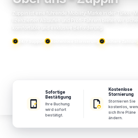
Zuppin ist eine führende Mobility-Marke in der Türkei. M
lizenzierten Abläufen und Profi-Fahrern bieten wir siche
komfortable und exklusive Beförderung.
24/7 Support
Kostenlose Stornierung
Sichere Zahlun
Kostenlose
Sofortige
Stornierung
Bestätigung
Stornieren Sie
Ihre Buchung
kostenlos, wen
wird sofort
sich Ihre Pläne
bestätigt.
ändern.