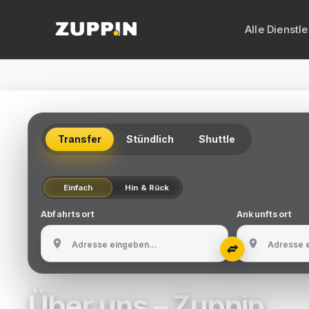
Alle Dienstl
VIP-Transf
Limousine
Transfer
Stündlich
Shuttle
Vito mit C
Busvermiet
Einfach
Hin & Rück
Minibusver
Abfahrtsort
Ankunftsort
Zypern-Tr
Flughafen
Über uns – Zuppin