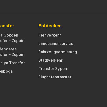
ransfer
Entdecken
iha Gökçen
Fernverkehr
sfer – Zuppin
Limousinenservice
Menderes
Fahrzeugvermietung
sfer – Zuppin
Stadtverkehr
alya Transfer
Transfer Zypern
senboğa
Flughafentransfer