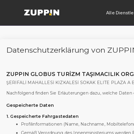
Alle Dienstl
VIP-Transf
Datenschutzerklärung von ZUPPI
Limousine
Vito mit C
ZUPPIN GLOBUS TURİZM TAŞIMACILIK ORGA
Busvermiet
ŞERİFALİ MAHALLESİ KIZKALESİ SOKAK ELITE PLAZA A B
Minibusver
Nachfolgend finden Sie Erläuterungen dazu, welche Date
Gespeicherte Daten
Zypern-Tr
1. Gespeicherte Fahrgastedaten
Flughafen
Profilinformationen (Name, Nachname, Mobiltelefo
Gemäß Verordnung des Innenministeriums werden Fa