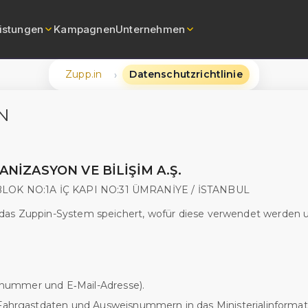
eistungen
Kampagnen
Unternehmen
Zupp.in
Datenschutzrichtlinie
›
er mit Chauffeur
Über uns
N
nvermietung mit Chauffeur
Karriere
hauffeur mieten
Datenschutz & Privatsphäre
NİZASYON VE BİLİŞİM A.Ş.
ung mit Fahrer
LOK NO:1A İÇ KAPI NO:31 ÜMRANİYE / İSTANBUL
mietung mit Fahrer
n das Zuppin-System speichert, wofür diese verwendet werde
ansfer
transfer
nnummer und E‑Mail-Adresse).
hrgastdaten und Ausweisnummern in das Ministerialinformat