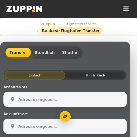
›
Zupp.in
Flughafentransfer
›
Balıkesir Flughafen Transfer
Transfer
Stündlich
Shuttle
Einfach
Hin & Rück
Abfahrtsort
Ankunftsort