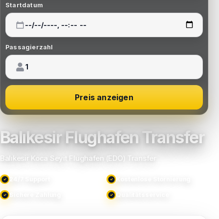
Startdatum
Passagierzahl
Preis anzeigen
Balıkesir Flughafen Transfer
Balıkesir Koca Seyit Flughafen (EDO) Transfer
24/7 Support
Kostenlose Stornierung
Sichere Zahlung
Qualitätsservice