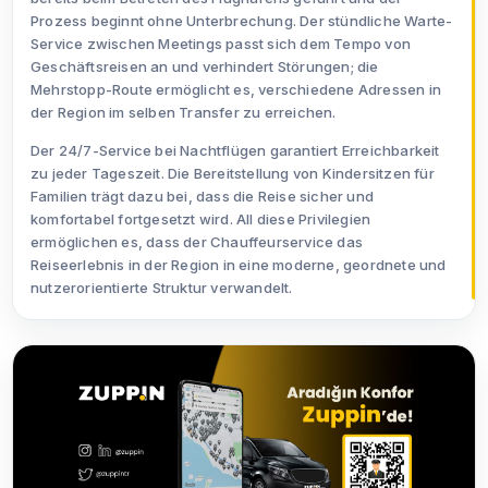
Prozess beginnt ohne Unterbrechung. Der stündliche Warte-
Service zwischen Meetings passt sich dem Tempo von
Geschäftsreisen an und verhindert Störungen; die
Mehrstopp-Route ermöglicht es, verschiedene Adressen in
der Region im selben Transfer zu erreichen.
Der 24/7-Service bei Nachtflügen garantiert Erreichbarkeit
zu jeder Tageszeit. Die Bereitstellung von Kindersitzen für
Familien trägt dazu bei, dass die Reise sicher und
komfortabel fortgesetzt wird. All diese Privilegien
ermöglichen es, dass der Chauffeurservice das
Reiseerlebnis in der Region in eine moderne, geordnete und
nutzerorientierte Struktur verwandelt.