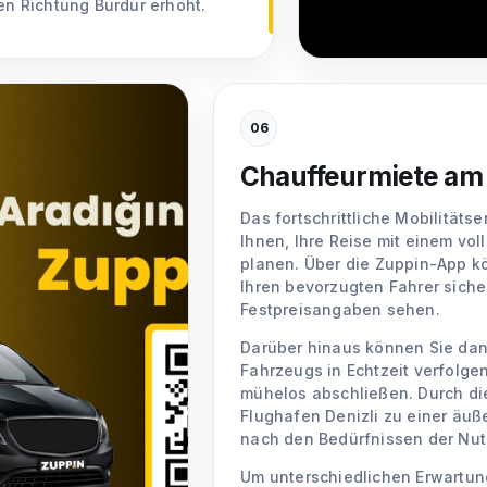
ten Richtung Burdur erhöht.
06
Chauffeurmiete am 
Das fortschrittliche Mobilitäts
Ihnen, Ihre Reise mit einem vo
planen. Über die Zuppin-App k
Ihren bevorzugten Fahrer siche
Festpreisangaben sehen.
Darüber hinaus können Sie dan
Fahrzeugs in Echtzeit verfolge
mühelos abschließen. Durch d
Flughafen Denizli zu einer äuß
nach den Bedürfnissen der Nutz
Um unterschiedlichen Erwartu