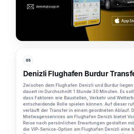
05
Denizli Flughafen Burdur Transf
Zwischen dem Flughafen Denizli und Burdur liegen e
dauert im Durchschnitt 1 Stunde 30 Minuten. Es sol
dass Faktoren wie Baustellen, Verkehr und Wetter
entscheidende Rolle spielen können. Auf dieser ru
verläuft der Transfer in einem geordneten Ablauf. 
Mietwagenservices am Flughafen Denizli bietet Vort
Reise nach persönlichen Erwartungen gestalten möc
die VIP-Service-Option am Flughafen Denizli eine