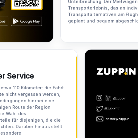
Unterbrechung. Der Mietwagens
Transporterlebnis, das an ind
Transportalternativen am Flug
geplant und bequem abgeschl
er Service
twa 110 Kilometer; die Fahrt
lte nicht vergessen werden,
bedingungen hierbei eine
higen Route der Region
Die Wahl des
eile für diejenigen, die die
hten. Darüber hinaus stellt
 besondere