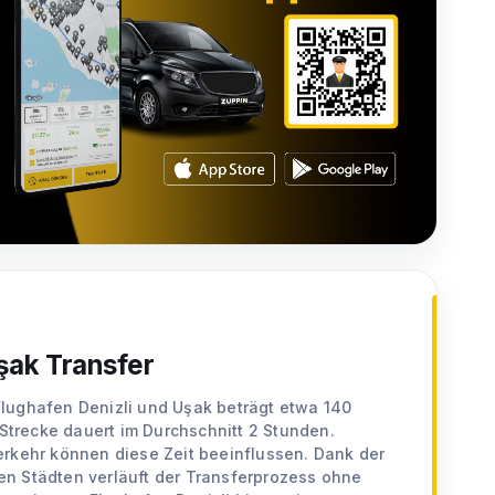
şak Transfer
lughafen Denizli und Uşak beträgt etwa 140
 Strecke dauert im Durchschnitt 2 Stunden.
erkehr können diese Zeit beeinflussen. Dank der
n Städten verläuft der Transferprozess ohne