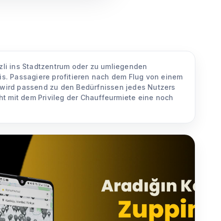
zli ins Stadtzentrum oder zu umliegenden
s. Passagiere profitieren nach dem Flug von einem
e wird passend zu den Bedürfnissen jedes Nutzers
ht mit dem Privileg der Chauffeurmiete eine noch