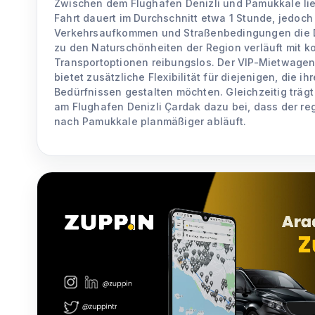
Zwischen dem Flughafen Denizli und Pamukkale lie
Fahrt dauert im Durchschnitt etwa 1 Stunde, jedoc
Verkehrsaufkommen und Straßenbedingungen die D
zu den Naturschönheiten der Region verläuft mit k
Transportoptionen reibungslos. Der VIP-Mietwagen
bietet zusätzliche Flexibilität für diejenigen, die 
Bedürfnissen gestalten möchten. Gleichzeitig trägt 
am Flughafen Denizli Çardak dazu bei, dass der re
nach Pamukkale planmäßiger abläuft.