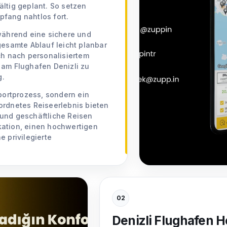
ltig geplant. So setzen
fang nahtlos fort.
 während eine sichere und
gesamte Ablauf leicht planbar
ch nach personalisiertem
 am Flughafen Denizli zu
g.
sportprozess, sondern ein
ordnetes Reiseerlebnis bieten
e und geschäftliche Reisen
kation, einen hochwertigen
e privilegierte
02
Denizli Flughafen H