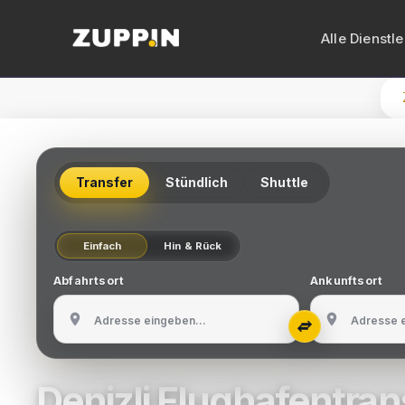
Alle Dienstl
VIP-Transf
Limousine
Transfer
Stündlich
Shuttle
Vito mit C
Busvermiet
Einfach
Hin & Rück
Minibusver
Abfahrtsort
Ankunftsort
Zypern-Tr
Flughafen
Denizli Flughafentran