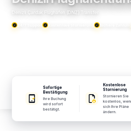
Denizli Çardak Flughafen (DNZ) Transfer
24/7 Support
Kostenlose Stornierung
Sichere Zahlun
Kostenlose
Sofortige
Stornierung
Bestätigung
Stornieren Sie
Ihre Buchung
kostenlos, wen
wird sofort
sich Ihre Pläne
bestätigt.
ändern.