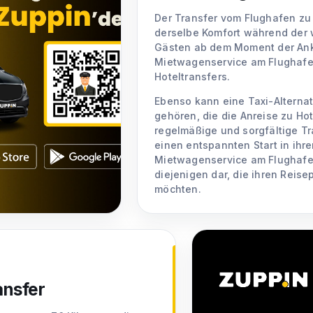
Der Transfer vom Flughafen zu
derselbe Komfort während der w
Gästen ab dem Moment der Anku
Mietwagenservice am Flughafen 
Hoteltransfers.
Ebenso kann eine Taxi-Alterna
gehören, die die Anreise zu Hot
regelmäßige und sorgfältige T
einen entspannten Start in ihren
Mietwagenservice am Flughafen 
diejenigen dar, die ihren Reis
möchten.
ansfer