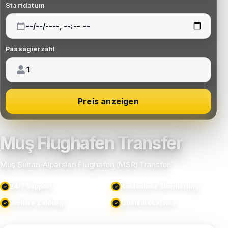
Startdatum
Passagierzahl
Preis anzeigen
Muş Flughafen Transfer
Muş Sultan-Alparslan Flughafen (MSR) Transfer
24/7 Support
Kostenlose Stornierung
Sichere Zahlung
Qualitätsservice