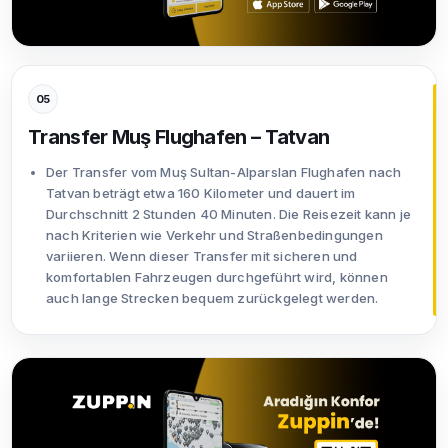
05
Transfer Muş Flughafen – Tatvan
Der Transfer vom Muş Sultan-Alparslan Flughafen nach
Tatvan beträgt etwa 160 Kilometer und dauert im
Durchschnitt 2 Stunden 40 Minuten. Die Reisezeit kann je
nach Kriterien wie Verkehr und Straßenbedingungen
variieren. Wenn dieser Transfer mit sicheren und
komfortablen Fahrzeugen durchgeführt wird, können
auch lange Strecken bequem zurückgelegt werden.