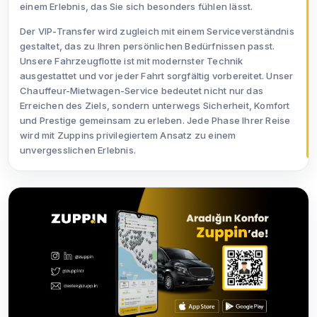
einem Erlebnis, das Sie sich besonders fühlen lässt.
Der VIP-Transfer wird zugleich mit einem Serviceverständnis
gestaltet, das zu Ihren persönlichen Bedürfnissen passt.
Unsere Fahrzeugflotte ist mit modernster Technik
ausgestattet und vor jeder Fahrt sorgfältig vorbereitet. Unser
Chauffeur-Mietwagen-Service bedeutet nicht nur das
Erreichen des Ziels, sondern unterwegs Sicherheit, Komfort
und Prestige gemeinsam zu erleben. Jede Phase Ihrer Reise
wird mit Zuppins privilegiertem Ansatz zu einem
unvergesslichen Erlebnis.