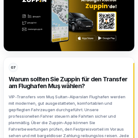
07
Warum sollten Sie Zuppin für den Transfer
am Flughafen Muş wählen?
VIP-Transfers vom Muş Sultan-Alparslan Flughafen werden
mit modernen, gut ausgestatteten, komfortablen und
gepflegten Fahrzeugen durchgeführt. Unsere
professionellen Fahrer steuern alle Fahrten sicher und
planmäßig. Über die Zuppin-App können Sie
Fahrerbewertungen prüfen, den Festpreisvorteil im Voraus
sehen und mit bargeldloser Zahlung reibungslos reisen. Jede