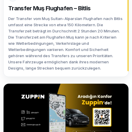
Transfer Muş Flughafen – Bitlis
Der Transfer vom Muş Sultan-Alparslan Flughafen nach Bitlis
umfasst eine Strecke von etwa 150 Kilometern. Die
Transferzeit beträgt im Durchschnitt 2 Stunden 20 Minuten.
Die Transferzeit am Flughafen Muş kann je nach Kriterien
wie Wetterbedingungen, Verkehrslage und
Wetterbedingungen variieren. Komfort und Sicherheit
gehören während des Transfers zu unseren Prioritäten.
Unsere Fahrzeuge ermöglichen dank ihres modernen
Designs, lange Strecken bequem zurückzulegen.