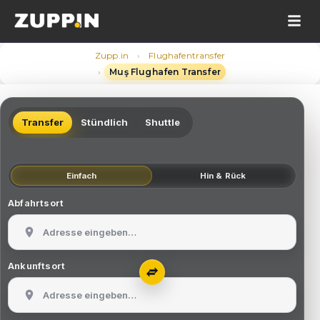
›
Zupp.in
Flughafentransfer
›
Muş Flughafen Transfer
Transfer
Stündlich
Shuttle
Einfach
Hin & Rück
Abfahrtsort
Ankunftsort