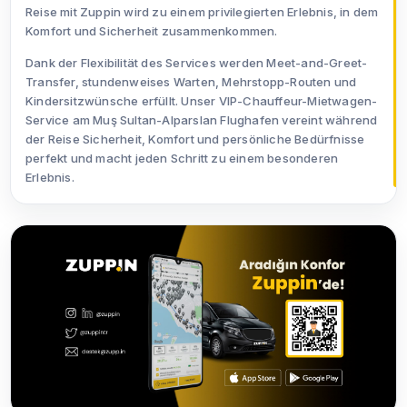
Reise mit Zuppin wird zu einem privilegierten Erlebnis, in dem
Komfort und Sicherheit zusammenkommen.
Dank der Flexibilität des Services werden Meet-and-Greet-
Transfer, stundenweises Warten, Mehrstopp-Routen und
Kindersitzwünsche erfüllt. Unser VIP-Chauffeur-Mietwagen-
Service am Muş Sultan-Alparslan Flughafen vereint während
der Reise Sicherheit, Komfort und persönliche Bedürfnisse
perfekt und macht jeden Schritt zu einem besonderen
Erlebnis.