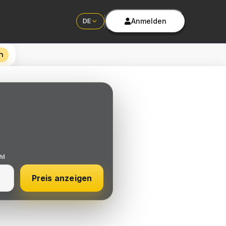
Anmelden
DE
n
hl
Preis anzeigen