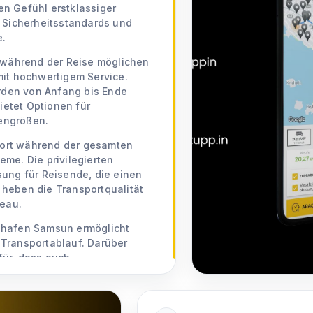
gen Gefühl erstklassiger
e Sicherheitsstandards und
e.
e während der Reise möglichen
mit hochwertigem Service.
rden von Anfang bis Ende
bietet Optionen für
engrößen.
fort während der gesamten
me. Die privilegierten
sung für Reisende, die einen
 heben die Transportqualität
eau.
ghafen Samsun ermöglicht
 Transportablauf. Darüber
für, dass auch
 behalten. So können Sie den
d persönliche Betreuung im