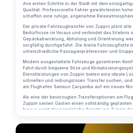
ihre ersten Schritte in der Stadt mit dem einzigarti
Qualität. Professionelle Fahrer gewährleisten hoh
schaffen eine ruhige, angenehme Reiseatmosphär
Der private Fahrzeugtransfer von Zuppin plant all
Bedürfnisse im Voraus und verbindet das Erlebnis 
Gepäckabwicklung, Abholung und Orientierung we
sorgfältig durchgeführt. Die breite Fahrzeugflotte 
unterschiedliche Passagierpräferenzen und Grupp
Modern ausgestattete Fahrzeuge garantieren Kom
Fahrt durch bequeme Sitze und Klimatisierungssyste
Dienstleistungen von Zuppin bieten eine ideale Lö
schnellen und reibungslosen Transfer suchen, und
am Flughafen Samsun Çarşamba auf ein neues Niv
Als eine der bevorzugten Transferoptionen am Flu
Zuppin seinen Gästen einen vollständig geplanten
hinaus sorgt der persönliche Ansatz von Zuppin da
innerstädtische Fahrten denselben hohen Standard
VIP-Transferservice genießen, bei dem Komfort un
Vordergrund stehen.