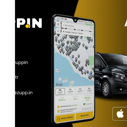
Hoteltransfer Flughafen Samsun Çarşamba
Der Hoteltransfer am Flughafen Samsun Çarşamba biete
der Passagieren eine reibungslose und komfortable Anr
ermöglicht. Gäste werden von professionellen Fahrern
mit größter Sorgfalt organisiert.
Der Transport zu Hotels rund um den Flughafen Samsun
chauffeurgeführten, hochwertig ausgestatteten Fahrz
Komfort im Vordergrund stehen. Der VIP-Transferservic
bietet ein persönliches sowie entspanntes Transporterl
Neben komfortablen Transferoptionen bieten auch die 
am Flughafen Samsun Çarşamba flexible Lösungen für 
So erleben Gäste während ihrer gesamten Reise einen
aufmerksamen Service.
Flughafen Samsun – Busbahnhof Transfer
Der Transfer zwischen dem Flughafen Samsun und dem
eine erstklassige Möglichkeit für komfortable und zuve