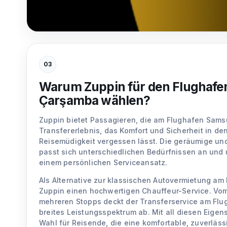
Entfernung zwischen Flughafen und Busbahnhof beträg
die Fahrzeit je nach Verkehrslage meist 20–30 Minuten 
Beim privaten Fahrzeugtransfer reisen Passagiere mit 
und professionellen Fahrern, während das Gepäck effiz
Taxikosten zwischen Flughafen und Busbahnhof für vie
wirtschaftlich sind, stellt der Transferservice eine vorte
03
Zusätzlich bieten die VIP-Transfers am Flughafen Sam
Warum Zuppin für den Flughafe
Lösungen für unterschiedliche Transportbedürfnisse u
Çarşamba wählen?
als auch für Urlaubsreisen ideal geeignet.
Zuppin bietet Passagieren, die am Flughafen Sam
Transfererlebnis, das Komfort und Sicherheit in den
Reisemüdigkeit vergessen lässt. Die geräumige un
passt sich unterschiedlichen Bedürfnissen an und u
einem persönlichen Serviceansatz.
Als Alternative zur klassischen Autovermietung am
Zuppin einen hochwertigen Chauffeur-Service. Vom
mehreren Stopps deckt der Transferservice am Fl
breites Leistungsspektrum ab. Mit all diesen Eigens
Wahl für Reisende, die eine komfortable, zuverläss