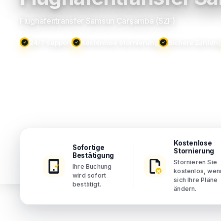
Flughafentransfer Samsun Çarşamba (SZF)
24/7 Support
Kostenlose Stornierung
Sichere Zahlun
Kostenlose
Sofortige
Stornierung
Bestätigung
Stornieren Sie
Ihre Buchung
kostenlos, wen
wird sofort
sich Ihre Pläne
bestätigt.
ändern.