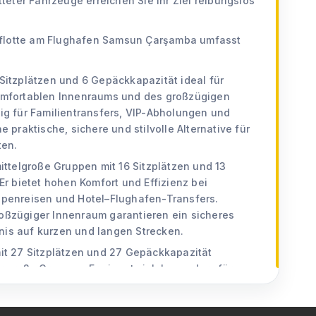
eter Fahrzeuge erreichen Sie Ihr Ziel reibungslos
gflotte am Flughafen Samsun Çarşamba umfasst
Sitzplätzen und 6 Gepäckkapazität ideal für
omfortablen Innenraums und des großzügigen
ig für Familientransfers, VIP-Abholungen und
 praktische, sichere und stilvolle Alternative für
ten.
mittelgroße Gruppen mit 16 Sitzplätzen und 13
Er bietet hohen Komfort und Effizienz bei
ppenreisen und Hotel–Flughafen-Transfers.
ßzügiger Innenraum garantieren ein sicheres
is auf kurzen und langen Strecken.
mit 27 Sitzplätzen und 27 Gepäckkapazität
r große Gruppen. Er eignet sich besonders für
en, Tourprogramme und Gruppentransporte. Dank
 der starken Leistung und des modernen Designs