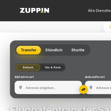
Alle Dienstl
VIP-Transf
Limousine
Transfer
Stündlich
Shuttle
Vito mit C
Busvermiet
Einfach
Hin & Rück
Minibusver
Abfahrtsort
Ankunftsort
Zypern-Tr
Flughafen
Flughafentransfer S