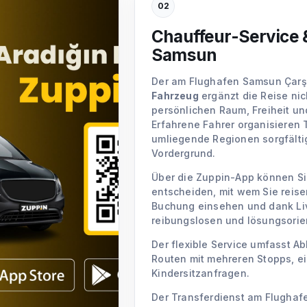
02
Chauffeur-Service 
t einen erstklassigen Service,
Samsun
eise zu ihrer Unterkunft
 empfangen und die Reise wird
Der am Flughafen Samsun Ça
Fahrzeug
ergänzt die Reise nic
 Çarşamba (SZF) erfolgt mit
persönlichen Raum, Freiheit und
eugen, wobei Sicherheit und
Erfahrene Fahrer organisieren 
e minimiert Reisemüdigkeit und
umliegende Regionen sorgfältig
ebnis.
Vordergrund.
Autovermietungsalternativen
Über die Zuppin-App können S
unterschiedliche Bedürfnisse.
entscheiden, mit wem Sie reis
 hochwertigen und
Buchung einsehen und dank Liv
reibungslosen und lösungsorien
Der flexible Service umfasst A
Routen mit mehreren Stopps, e
Kindersitzanfragen.
 zentralen Busbahnhof bietet
rlässige Beförderung. Die
Der Transferdienst am Flughaf