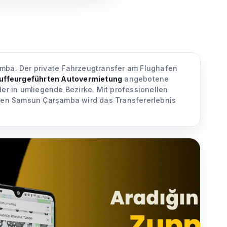
amba. Der private Fahrzeugtransfer am Flughafen
uffeurgeführten Autovermietung
angebotene
r in umliegende Bezirke. Mit professionellen
hafen Samsun Çarşamba wird das Transfererlebnis