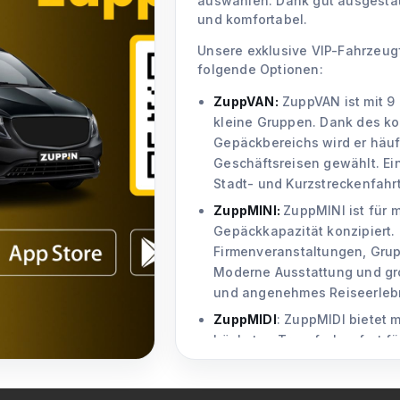
auswählen. Dank gut ausgestatt
und komfortabel.
Unsere exklusive VIP-Fahrzeu
folgende Optionen:
ZuppVAN:
ZuppVAN ist mit 9 
kleine Gruppen. Dank des k
Gepäckbereichs wird er häuf
Geschäftsreisen gewählt. Eine
Stadt- und Kurzstreckenfahr
ZuppMINI:
ZuppMINI ist für 
Gepäckkapazität konzipiert. 
Firmenveranstaltungen, Gru
Moderne Ausstattung und gro
und angenehmes Reiseerlebn
ZuppMIDI
: ZuppMIDI bietet 
höchsten Transferkomfort fü
Unternehmensveranstaltung
des geräumigen Innenraums,