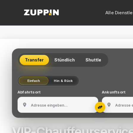
Alle Dienstl
VIP-Transf
Limousine
Transfer
Stündlich
Shuttle
Vito mit C
Busvermiet
Einfach
Hin & Rück
Minibusver
Abfahrtsort
Ankunftsort
Zypern-Tr
Flughafen
VIP-Chauffeurservic