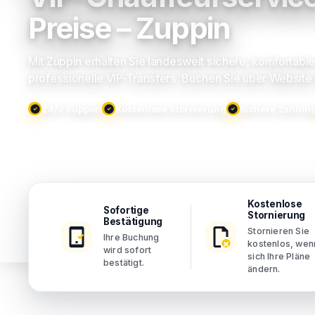
Preise – Zuppin
Mit Zuppin erhalten Sie landesweit sichere, komfortabl
professionelle VIP-Transfers. Buchen Sie über Website
24/7 Support
Kostenlose Stornierung
Sichere Zahlun
Kostenlose
Sofortige
Stornierung
Bestätigung
Stornieren Sie
Ihre Buchung
kostenlos, wen
wird sofort
sich Ihre Pläne
bestätigt.
ändern.