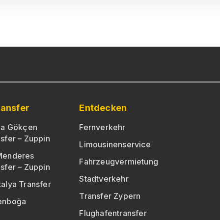
ransfer
Entdecken
iha Gökçen
Fernverkehr
sfer – Zuppin
Limousinenservice
Menderes
Fahrzeugvermietung
sfer – Zuppin
Stadtverkehr
alya Transfer
Transfer Zypern
senboğa
Flughafentransfer