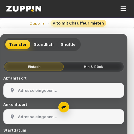
›
Zupp.in
Vito mit Chauffeur mieten
Transfer
Stündlich
Shuttle
Einfach
Hin & Rück
Abfahrtsort
Ankunftsort
Startdatum