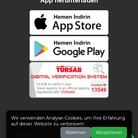
App herunterladen
Wir verwenden Analyse-Cookies, um Ihre Erfahrung
auf dieser Website zu verbessern.
© 2021 Zuppin.
Alle Rechte vorbehalten.
Ablehnen
Akzeptieren
Datenschutzerklärung
|
Nutzungsbedingungen
|