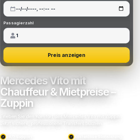
Passagierzahl
Preis anzeigen
Mercedes Vito mit
Chauffeur & Mietpreise –
Zuppin
Erleben Sie den Komfort des Mercedes Vito mit Zuppin.
Jetzt sichere, professionelle Transfers buchen.
24/7 Support
Kostenlose Stornierung