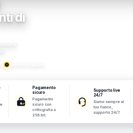
ti di
anbul al
re!
ro
Servizio di qualità
e
Pagamento
Supporto live
sicuro
24/7
Pagamento
Siamo sempre al
se
sicuro con
tuo fianco,
crittografia a
supporto 24/7.
256 bit.