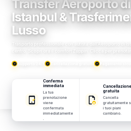
Transfer Aeroporto di
Istanbul & Trasferimen
Lusso
Trasporto professionale con autista dall’Aeroporto di Ist
centro. Scopri ora il comfort Zuppin. Clicca per prenota
Supporto 24/7
Cancellazione gratuita
Pagamento sicu
Conferma
immediata
Cancellazion
gratuita
La tua
prenotazione
Cancella
viene
gratuitamente 
confermata
i tuoi piani
immediatamente
cambiano.
.