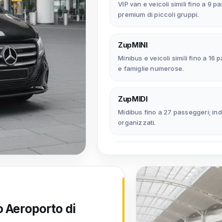
VIP van e veicoli simili fino a 9 p
premium di piccoli gruppi.
ZupMINI
Minibus e veicoli simili fino a 16
e famiglie numerose.
ZupMIDI
Midibus fino a 27 passeggeri; ind
organizzati.
ZupBUS
Pullman fino a 46 passeggeri; la 
trasferimenti di grandi gruppi.
o Aeroporto di