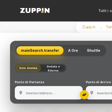
Tutti i 
Zupp.in
Tra
›
Trasf
Noleg
mainSearch.transfer
A Ore
Shuttle
Noleg
Noleg
Andata e
Solo Andata
Ritorno
Noleg
Punto di Partenza
Punto di Arrivo
Trans
Trans