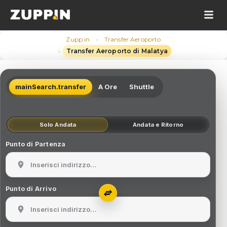
›
Zupp.in
Transfer Aeroporto
›
Transfer Aeroporto di Malatya
mainSearch.transfer
A Ore
Shuttle
Solo Andata
Andata e Ritorno
Punto di Partenza
Punto di Arrivo