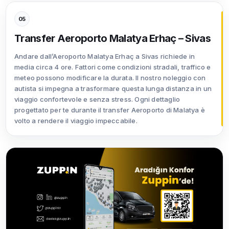
05
Transfer Aeroporto Malatya Erhaç – Sivas
Andare dall’Aeroporto Malatya Erhaç a Sivas richiede in
media circa 4 ore. Fattori come condizioni stradali, traffico e
meteo possono modificare la durata. Il nostro noleggio con
autista si impegna a trasformare questa lunga distanza in un
viaggio confortevole e senza stress. Ogni dettaglio
progettato per te durante il transfer Aeroporto di Malatya è
volto a rendere il viaggio impeccabile.