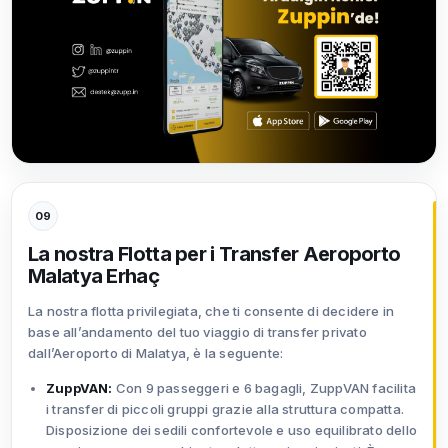
09
La nostra Flotta per i Transfer Aeroporto
Malatya Erhaç
La nostra flotta privilegiata, che ti consente di decidere in
base all’andamento del tuo viaggio di transfer privato
dall’Aeroporto di Malatya, è la seguente:
ZuppVAN:
Con 9 passeggeri e 6 bagagli, ZuppVAN facilita
i transfer di piccoli gruppi grazie alla struttura compatta.
Disposizione dei sedili confortevole e uso equilibrato dello