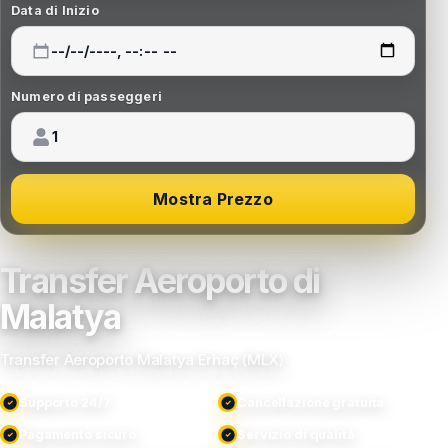
Data di Inizio
Numero di passeggeri
Mostra Prezzo
Transfer Aeroporto di
Malatya
Transfer Aeroporto Malatya Erhaç (MLX)
Supporto 24/7
Cancellazione gratuita
Pagamento sicuro
Servizio di qualità