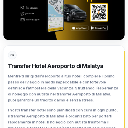
02
Transfer Hotel Aeroporto di Malatya
Mentre ti dirigi dall’aeroporto al tuo hotel, compiere il primo
passo del viaggio in modo impeccabile e confortevole
definisce l’atmosfera della vacanza. Sfruttando l’esperienza
di noleggio con autista nel transfer Aeroporto di Malatya,
puoi garantire un tragitto calmo e senza stress.
I nostri transfer hotel sono pianificati con cura in ogni punto;
il transfer Aeroporto di Malatya è organizzato per portarti
rapidamente in hotel. Il noleggio con autista trasforma il