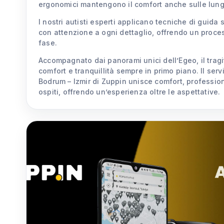
ergonomici mantengono il comfort anche sulle lung
I nostri autisti esperti applicano tecniche di guida 
con attenzione a ogni dettaglio, offrendo un proces
fase.
Accompagnato dai panorami unici dell’Egeo, il tragit
comfort e tranquillità sempre in primo piano. Il serv
Bodrum – Izmir di Zuppin unisce comfort, professio
ospiti, offrendo un’esperienza oltre le aspettative.