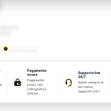
o di Bodrum.
VIP di
ro
Servizio di qualità
e
Pagamento
Supporto live
sicuro
24/7
Pagamento
Siamo sempre al
se
sicuro con
tuo fianco,
crittografia a
supporto 24/7.
256 bit.