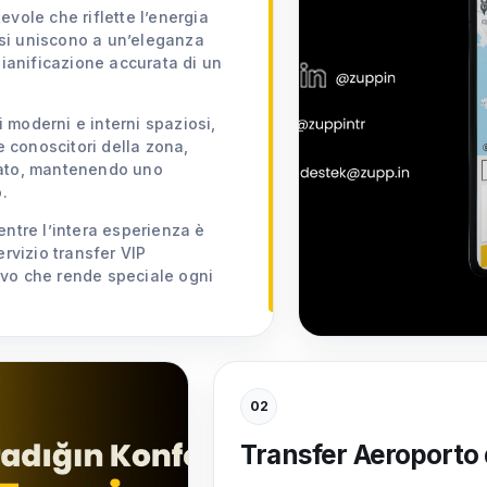
vole che riflette l’energia
o si uniscono a un’eleganza
pianificazione accurata di un
i moderni e interni spaziosi,
e conoscitori della zona,
cato, mantenendo uno
.
entre l’intera esperienza è
ervizio transfer VIP
ivo che rende speciale ogni
02
Transfer Aeroporto 