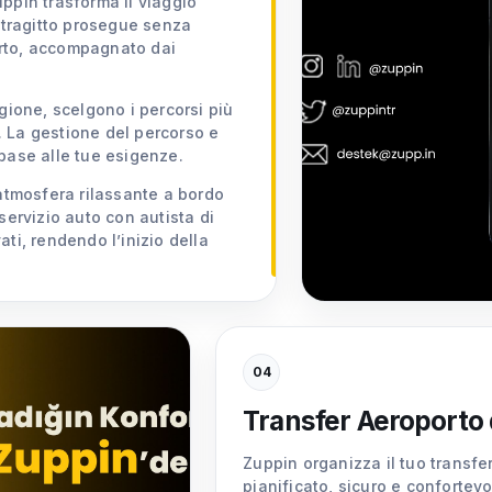
ppin trasforma il viaggio
l tragitto prosegue senza
orto, accompagnato dai
gione, scelgono i percorsi più
e. La gestione del percorso e
base alle tue esigenze.
’atmosfera rilassante a bordo
servizio auto con autista di
ti, rendendo l’inizio della
04
Transfer Aeroporto 
Zuppin organizza il tuo transfe
pianificato, sicuro e confortevo