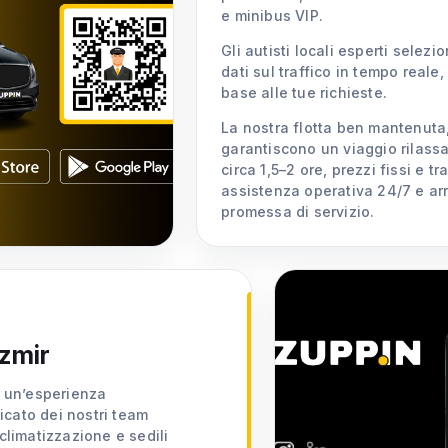
e minibus VIP.
Gli autisti locali esperti selez
dati sul traffico in tempo rea
base alle tue richieste.
La nostra flotta ben mantenuta, 
garantiscono un viaggio rilassa
circa 1,5–2 ore, prezzi fissi e t
assistenza operativa 24/7 e arr
promessa di servizio.
Izmir
n un’esperienza
icato dei nostri team
 climatizzazione e sedili