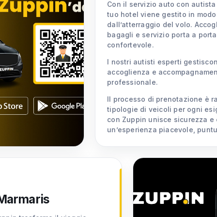
Con il servizio auto con autista
tuo hotel viene gestito in modo 
dall’atterraggio del volo. Acco
bagagli e servizio porta a port
confortevole.
I nostri autisti esperti gestisco
accoglienza e accompagnament
professionale.
Il processo di prenotazione è ra
tipologie di veicoli per ogni es
con Zuppin unisce sicurezza e 
un’esperienza piacevole, puntu
 Marmaris