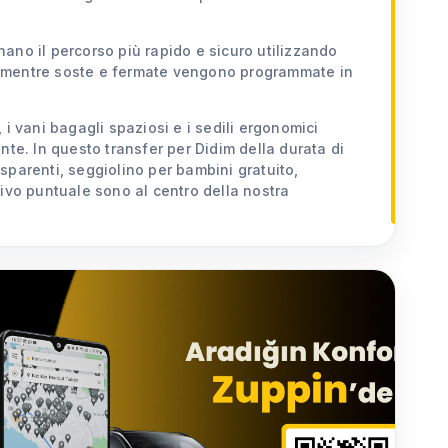
ionano il percorso più rapido e sicuro utilizzando
le, mentre soste e fermate vengono programmate in
i vani bagagli spaziosi e i sedili ergonomici
nte. In questo transfer per Didim della durata di
rasparenti, seggiolino per bambini gratuito,
ivo puntuale sono al centro della nostra