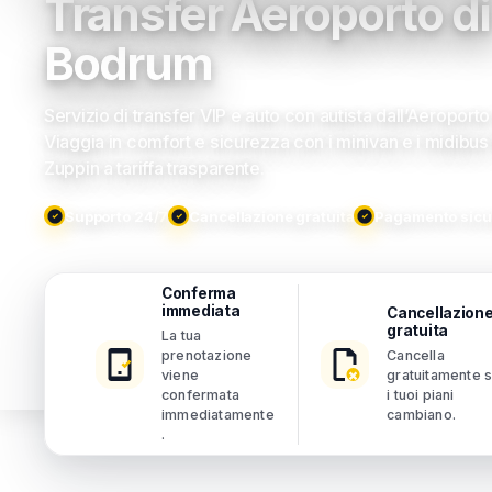
Transfer Aeroporto di
Bodrum
Servizio di transfer VIP e auto con autista dall’Aeroport
Viaggia in comfort e sicurezza con i minivan e i midibus 
Zuppin a tariffa trasparente.
Supporto 24/7
Cancellazione gratuita
Pagamento sicu
Conferma
immediata
Cancellazion
gratuita
La tua
prenotazione
Cancella
viene
gratuitamente 
confermata
i tuoi piani
immediatamente
cambiano.
.