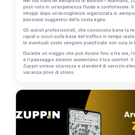
Nel tuo transfer Aeroporto di Bodrum – Marmaris, Zu
post-volo in un’esperienza fluida e confortevole. I
intoppi dopo un’accoglienza organizzata in aerop
panorami suggestivi della costa egea.
Gli autisti professionisti, che conoscono bene la re
rapidi e sicuri sulla base del traffico in tempo real
le eventuali soste vengono pianificate con cura in 
Durante un viaggio che può durare fino a tre ore, l
e il paesaggio esterno aumentano il tuo comfort. Il 
Zuppin unisce sicurezza e standard di servizio eleva
vacanza privo di stress.