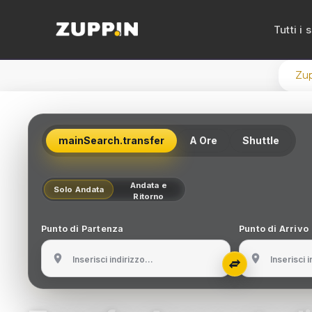
Tutti i 
Zup
Trasf
Noleg
mainSearch.transfer
A Ore
Shuttle
Noleg
Noleg
Andata e
Solo Andata
Ritorno
Noleg
Punto di Partenza
Punto di Arrivo
Trans
Trans