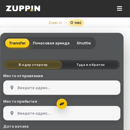
›
Zupp.in
О нас
Transfer
Почасовая аренда
Shuttle
В одну сторону
Туда и обратно
Место отправления
Место прибытия
Дата начала