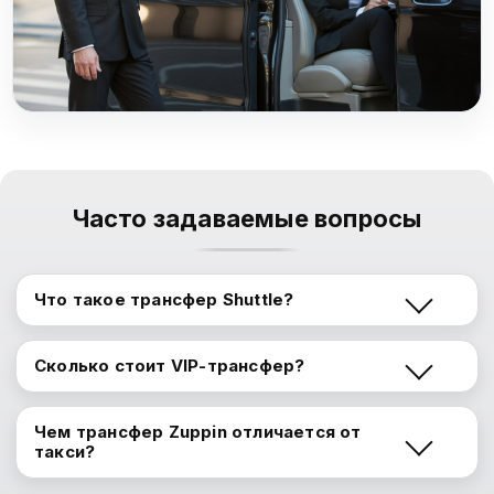
Часто задаваемые вопросы
Что такое трансфер Shuttle?
Наш Shuttle из аэропорта Антальи — это
Сколько стоит VIP-трансфер?
экономичный совместный проезд, когда разные
пассажиры делят один автомобиль.
Стоимость зависит от расстояния и типа
Чем трансфер Zuppin отличается от
автомобиля. Актуальную цену можно увидеть,
такси?
оформив бронирование в нашем приложении.