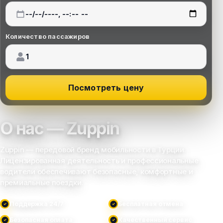
Количество пассажиров
Посмотреть цену
О нас — Zuppin
Zuppin — передовой бренд мобильности в Турции.
Лицензированная деятельность и профессиональные
водители обеспечивают безопасные, комфортные и
премиальные поездки.
Поддержка 24/7
Бесплатная отмена
Безопасная оплата
Качественный сервис