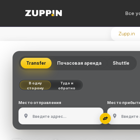
Все у
Zupp.in
VIP
Аре
Transfer
Почасовая аренда
Shuttle
Аре
Аре
В одну
Туда и
сторону
обратно
Аре
вод
Место отправления
Место прибыт
Тра
Аэр