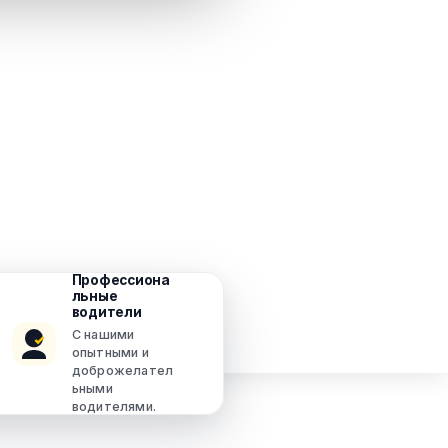
Профессиона
льные
водители
С нашими
опытными и
доброжелател
ьными
водителями.