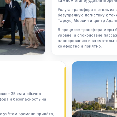
каждом этапе; удовлетворённ
Услуга трансфера в отель из
безупречную логистику к то
Тарсус, Мерсин и центр Адан
В процессе трансфера меры 
уровне, а спокойствие пасса
планированию и внимательн
комфортно и приятно.
ывает 35 км и обычно
форт и безопасность на
с учётом времени прилёта,