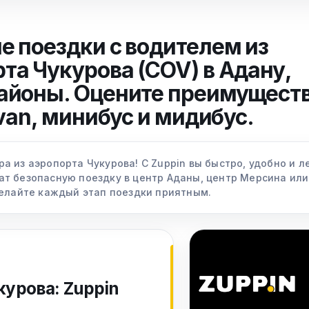
 поездки с водителем из
а Чукурова (COV) в Адану,
айоны. Оцените преимущест
van, минибус и мидибус.
а из аэропорта Чукурова! С Zuppin вы быстро, удобно и 
ат безопасную поездку в центр Аданы, центр Мерсина ил
делайте каждый этап поездки приятным.
курова: Zuppin