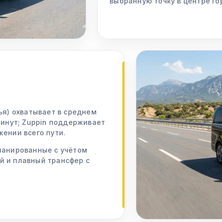
выбранную точку в центре го
ья) охватывает в среднем
минут; Zuppin поддерживает
жении всего пути.
ланированные с учётом
й и плавный трансфер с