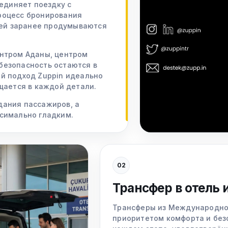
ъединяет поездку с
роцесс бронирования
тей заранее продумываются
ентром Аданы, центром
безопасность остаются в
й подход Zuppin идеально
щается в каждой детали.
дания пассажиров, а
симально гладким.
02
Трансфер в отель 
Трансферы из Международног
приоритетом комфорта и без