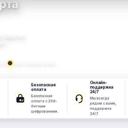
рта
у, Мерсин и
n с
лата
Качественный сервис
Онлайн-
Безопасная
поддержка
оплата
24/7
Безопасная
Мы всегда
оплата с 256-
рядом с вами,
битным
поддержка
шифрованием.
24/7.