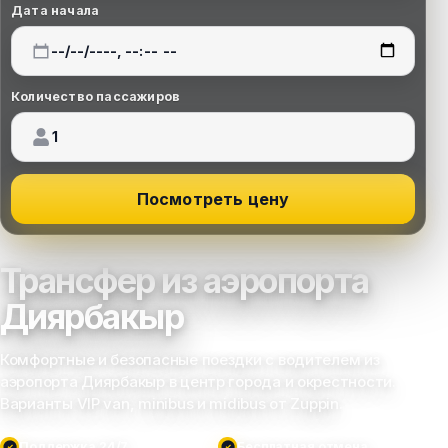
Дата начала
Количество пассажиров
Посмотреть цену
Трансфер из аэропорта
Диярбакыр
Комфортные и безопасные поездки с водителем из
аэропорта Диярбакыр в центр города и окрестности.
Варианты VIP van, minibus и midibus от Zuppin.
Поддержка 24/7
Бесплатная отмена