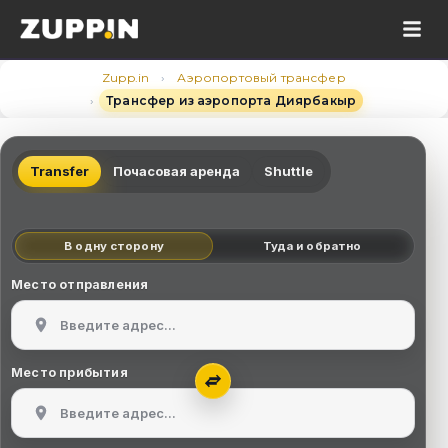
›
Zupp.in
Аэропортовый трансфер
›
Трансфер из аэропорта Диярбакыр
Transfer
Почасовая аренда
Shuttle
В одну сторону
Туда и обратно
Место отправления
Место прибытия