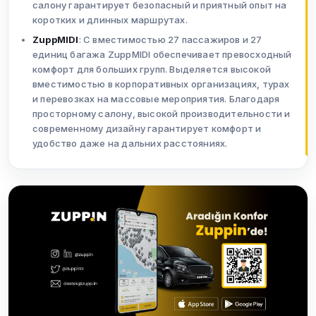
салону гарантирует безопасный и приятный опыт на
коротких и длинных маршрутах.
ZuppMIDI
: С вместимостью 27 пассажиров и 27
единиц багажа ZuppMIDI обеспечивает превосходный
комфорт для больших групп. Выделяется высокой
вместимостью в корпоративных организациях, турах
и перевозках на массовые мероприятия. Благодаря
просторному салону, высокой производительности и
современному дизайну гарантирует комфорт и
удобство даже на дальних расстояниях.