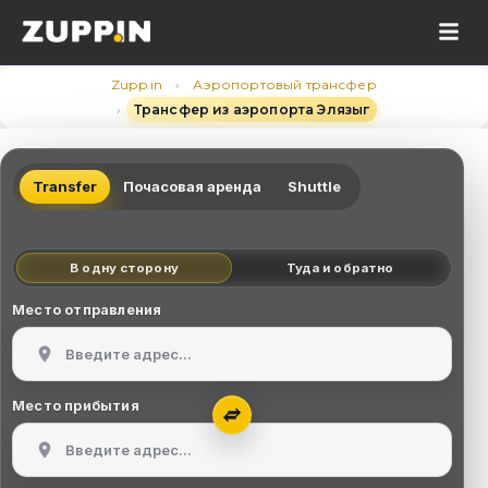
›
Zupp.in
Аэропортовый трансфер
›
Трансфер из аэропорта Элязыг
Transfer
Почасовая аренда
Shuttle
В одну сторону
Туда и обратно
Место отправления
Место прибытия