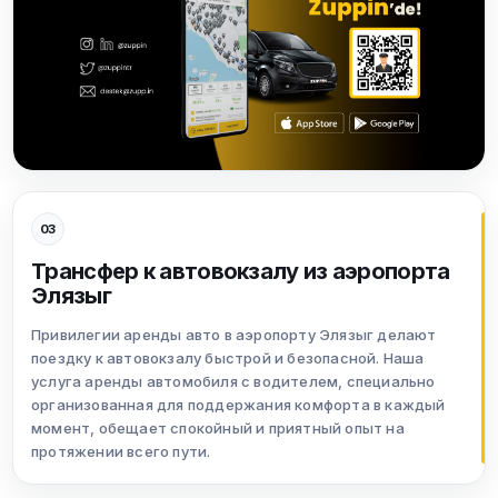
03
Трансфер к автовокзалу из аэропорта
Элязыг
Привилегии аренды авто в аэропорту Элязыг делают
поездку к автовокзалу быстрой и безопасной. Наша
услуга аренды автомобиля с водителем, специально
организованная для поддержания комфорта в каждый
момент, обещает спокойный и приятный опыт на
протяжении всего пути.