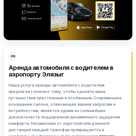
06
Аренда автомобиля с водителем в
аэропорту Элязыг
Наша услуга аренды автомобиля с водителем
предлагает ключи к тому, чтобы сделать ваше
путешествие престижным и особенным. Современное
оснащение салона, отвечающее вашим запросам и
потребностям, является одним из сильнейших
доказательств поддержания динамичного ощущения
комфорта. Независимо от короткой или длинной
дистанции каждый трансфер превращается в