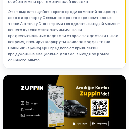
особенным на протяжении всей поездки.
Этот выделяющийся сервис среди компаний по аренде
авто в аэропорту Элязыг не просто перевозит вас из
точки А в точку Б; он стремится сделать каждый момент
вашего путешествия значимым. Наши
профессиональные водители стараются доставить вас
вовремя, планируя маршруты наиболее эффективно.
Наши VIP-трансферы предлагают привилегии,
продуманные специально для вас, выходя за рамки
обычного опыта.