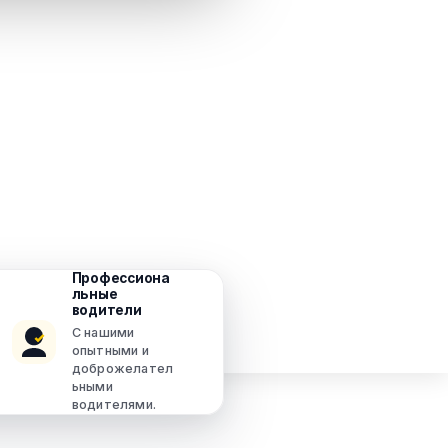
Профессиона
льные
водители
С нашими
опытными и
доброжелател
ьными
водителями.