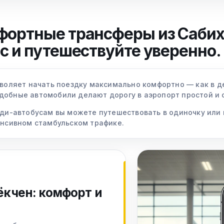
мфортные трансферы из Саби
с и путешествуйте уверенно.
зволяет начать поездку максимально комфортно — как в де
добные автомобили делают дорогу в аэропорт простой и 
иди-автобусам вы можете путешествовать в одиночку или 
енсивном стамбульском трафике.
ёкчен: комфорт и