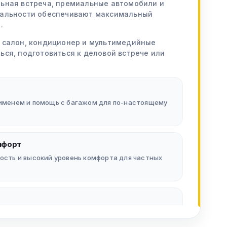
ьная встреча, премиальные автомобили и
иальности обеспечивают максимальный
.
 салон, кондиционер и мультимедийные
ся, подготовиться к деловой встрече или
 именем и помощь с багажом для по-настоящему
мфорт
ость и высокий уровень комфорта для частных
мобилей для одиночных пассажиров, семей и