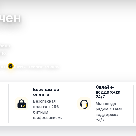
чен
биха
но.
лата
Качественный сервис
Онлайн-
Безопасная
поддержка
оплата
24/7
Безопасная
Мы всегда
оплата с 256-
рядом с вами,
битным
поддержка
шифрованием.
24/7.