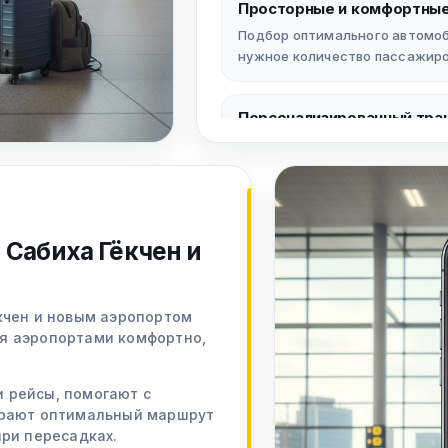
Просторные и комфортные
Подбор оптимального автомоби
нужное количество пассажиро
Персонализированный тра
Индивидуальные решения и ги
туристических, семейных и гр
Дорога в аэропорт без ст
Сабиха Гёкчен и
Сервис «от двери до двери»,
протяжении всей поездки.
кчен и новым аэропортом
Быстрое и удобное брони
я аэропортами комфортно,
Получите мгновенное предлож
шагов через приложение или в
 рейсы, помогают с
ирают оптимальный маршрут
ри пересадках.