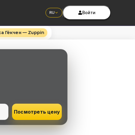
Войти
RU
а Гёкчен — Zuppin
Посмотреть цену