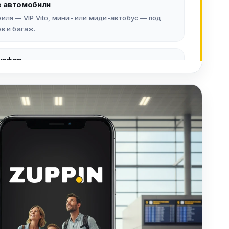
 автомобили
ля — VIP Vito, мини- или миди-автобус — под
в и багаж.
нсфер
бкие условия бронирования для деловых,
упповых поездок.
ресса
 помощь с багажом и комфортный салон на
рование
ение и подтвердите бронирование в несколько
еб-сайт.