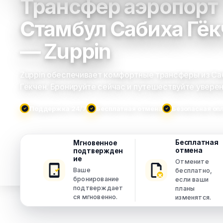
Трансфер аэропорт
Стамбул Сабиха Гёк
— Zuppin
Zuppin обеспечивает комфортные трансферы из Са
Гёкчен. Бронируйте сейчас и путешествуйте уверен
Поддержка 24/7
Бесплатная отмена
Безопасная оп
Бесплатная
Мгновенное
отмена
подтвержден
ие
Отмените
Ваше
бесплатно,
бронирование
если ваши
подтверждает
планы
ся мгновенно.
изменятся.