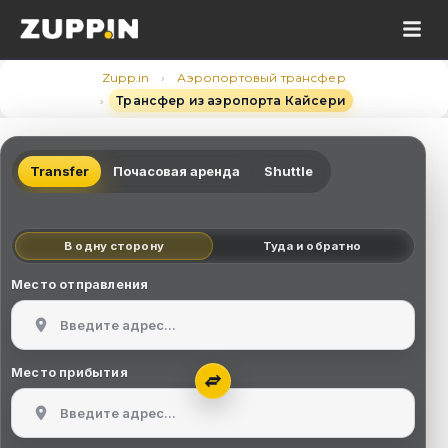
›
Zupp.in
Аэропортовый трансфер
›
Трансфер из аэропорта Кайсери
Transfer
Почасовая аренда
Shuttle
В одну сторону
Туда и обратно
Место отправления
Место прибытия