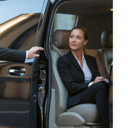
kli denetim
yeti, binlerce olumlu yorum ve puanlama sistemiyle
 sayesinde her yolculukta tutarlı kalite ve güvence