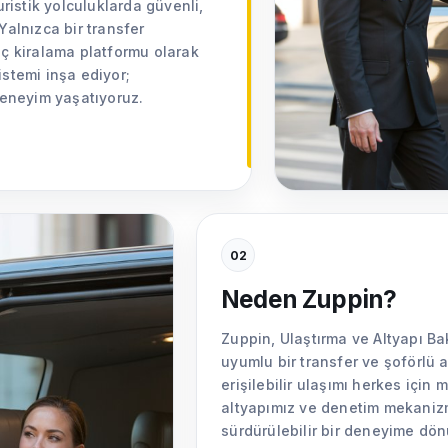
uristik yolculuklarda güvenli,
Yalnızca bir transfer
aç kiralama platformu olarak
istemi inşa ediyor;
 deneyim yaşatıyoruz.
02
Neden Zuppin?
Zuppin, Ulaştırma ve Altyapı Ba
uyumlu bir transfer ve şoförlü 
erişilebilir ulaşımı herkes için
altyapımız ve denetim mekanizm
sürdürülebilir bir deneyime dö