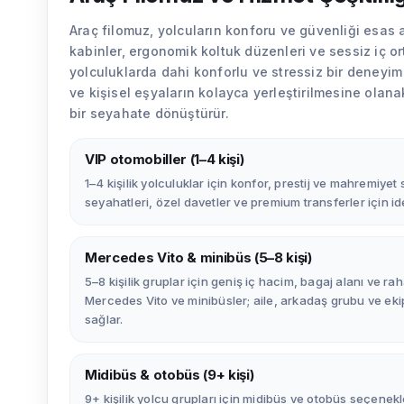
Araç filomuz, yolcuların konforu ve güvenliği esas a
kabinler, ergonomik koltuk düzenleri ve sessiz iç 
yolculuklarda dahi konforlu ve stressiz bir deneyim
ve kişisel eşyaların kolayca yerleştirilmesine olanak
bir seyahate dönüştürür.
VIP otomobiller (1–4 kişi)
1–4 kişilik yolculuklar için konfor, prestij ve mahremiyet
seyahatleri, özel davetler ve premium transferler için ide
Mercedes Vito & minibüs (5–8 kişi)
5–8 kişilik gruplar için geniş iç hacim, bagaj alanı ve ra
Mercedes Vito ve minibüsler; aile, arkadaş grubu ve ek
sağlar.
Midibüs & otobüs (9+ kişi)
9+ kişilik yolcu grupları için midibüs ve otobüs seçenekl