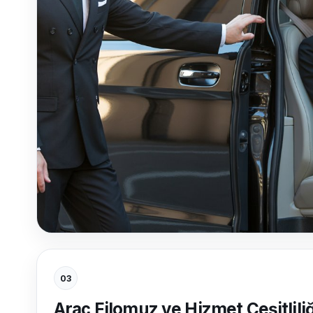
03
Araç Filomuz ve Hizmet Çeşitlili