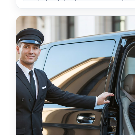
etkinlik transferleri ve kalabalık grup taşımalarında yük
operasyon sunar.
Hizmet kapsamı
Sabiha Gökçen ve İstanbul Havalimanı başta olmak üzere
ve Vito transfer hizmetleri, şoförlü araç kiralama ve grup
hizmet yelpazesi ile her ihtiyaca uygun çözümler sunu
Deneyim ve hizmet kalitesi
Profesyonel şoförlerimiz sayesinde yolcular zaman k
konforlu ve güvenli bir yolculuk yaşar; özenli hizmet an
aşamalarını ayrıcalıklı ve verimli bir deneyime dönüştürü