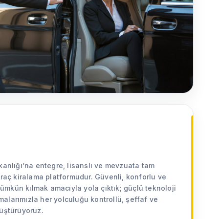
kanlığı’na entegre, lisanslı ve mevzuata tam
araç kiralama platformudur. Güvenli, konforlu ve
 mümkün kılmak amacıyla yola çıktık; güçlü teknoloji
alarımızla her yolculuğu kontrollü, şeffaf ve
nüştürüyoruz.