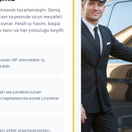
Müşteri memnuniyeti ve süre
lınarak tasarlanmıştır. Geniş
%95’in üzerinde müşteri memnuni
ortam sayesinde uzun mesafeli
sürekli izlenen araç ve sürücüler
 sunar. Ferah iç hacim, bagaj
sunarız.
 tanır ve her yolculuğu keyifli
 sunan VIP otomobiller; iş
aldir.
hat rota yönetimi sunan
ip taşımalarında esnek çözümler
eri; şirket organizasyonları,