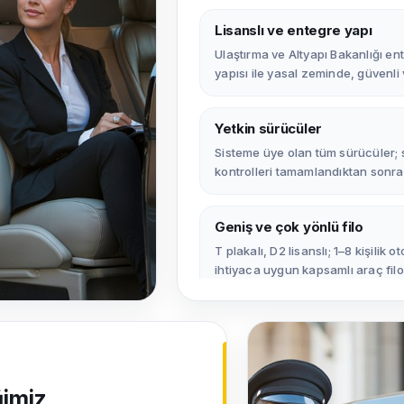
Lisanslı ve entegre yapı
Ulaştırma ve Altyapı Bakanlığı e
yapısı ile yasal zeminde, güvenli v
Yetkin sürücüler
Sisteme üye olan tüm sürücüler; s
kontrolleri tamamlandıktan sonra 
Geniş ve çok yönlü filo
T plakalı, D2 lisanslı; 1–8 kişilik
ihtiyaca uygun kapsamlı araç filo
Şeffaf ve güvenli ödeme
Ödemeler yalnızca kredi kartı ile
de kayıtlı ve şeffaf bir ödeme den
ğimiz