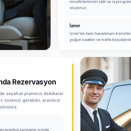
misafirlerimizin tatil ve iş progr
oluyoruz.
İzmir
İzmir’de hem havalimanı transferle
yoğun saatler ve trafik koşulları
hedefliyoruz.
Kıbrıs
Kıbrıs’ta tatil ve iş seyahatlerind
her yolculukta yüksek memnuniyet
ında Rezervasyon
de seyahat planınızı dakikalar
Türkiye geneli
, sürenizi görebilir, aracınızı
Türkiye genelinde aktif olan Zu
lirsiniz.
transferi, şoförlü araç kiralama ve
çözümleri sunuyoruz.
seçeneğini saniyeler içinde