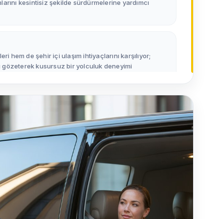
amlarını kesintisiz şekilde sürdürmelerine yardımcı
ri hem de şehir içi ulaşım ihtiyaçlarını karşılıyor;
nı gözeterek kusursuz bir yolculuk deneyimi
e güvenli, konforlu ve ayrıcalıklı transferler sunuyor;
 odaklı, butik bir hizmet yaklaşımı benimsiyoruz.
ppin uygulaması sayesinde pek çok şehirde havalimanı
 grup transferi için ölçeklenebilir ve erişilebilir ulaşım