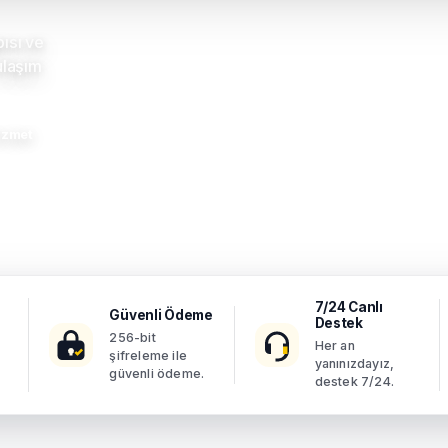
pısı ve
ulaşım
Hizmet
7/24 Canlı
Güvenli Ödeme
Destek
256-bit
Her an
şifreleme ile
yanınızdayız,
güvenli ödeme.
destek 7/24.