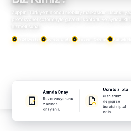
Zuppin, Türkiye’nin öncü mobility markasıdır. Lisanslı ya
profesyonel şoförleriyle güvenli, konforlu ve ayrıcalıklı 
hizmeti sunar.
7/24 Destek
Ücretsiz İptal
Güvenli Ödeme
Kaliteli 
Ücretsiz İptal
Anında Onay
Planlarınız
Rezervasyonunu
değişirse
z anında
ücretsiz iptal
onaylanır.
edin.