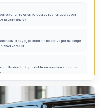
ntegrasyonu, TÜRSAB belgesi ve lisanslı operasyon
e kayıtlı transfer.
abıkasızlık kaydı, psikoteknik testler ve gerekli belge
hizmet verebilir.
 otomobillerden 9+ kapasiteli ticari araçlara kadar her
su.
 alınır; nakit işlem yapılmaz. Böylece hem güvenlik hem
eyimi sağlanır.