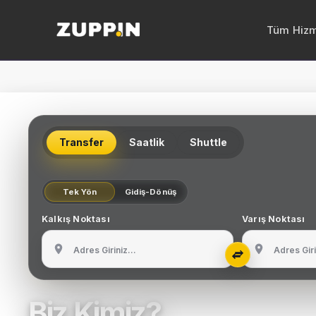
Tüm Hizm
Şoförlü
Şoförlü
Transfer
Saatlik
Shuttle
Şoförlü
Şoförlü
Tek Yön
Gidiş-Dönüş
Şoförlü
Kalkış Noktası
Varış Noktası
Kıbrıs 
Havalim
Biz Kimiz?