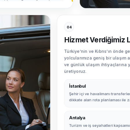
sek kapasite ve güvenli
04
 havalimanı transferleri, VIP
Hizmet Verdiğimiz 
 transferleri dahil geniş bir
yoruz.
Türkiye’nin ve Kıbrıs’ın önde g
yolcularımıza geniş bir ulaşım a
ve günlük ulaşım ihtiyaçlarına y
üretiyoruz.
azanırken, güzergâh boyunca
layışımız, ulaşımın tüm
İstanbul
r.
Şehir içi ve havalimanı transferl
dikkate alan rota planlaması ile
Antalya
Turizm ve iş seyahatleri kapsamın