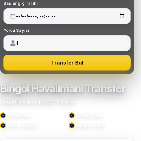
Başlangıç Tarihi
Yolcu Sayısı
Transfer Bul
Bingöl Havalimanı Transfer
Bingöl Havalimanı (BGG) Transfer
7/24 Destek
Ücretsiz İptal
Güvenli Ödeme
Kaliteli Hizmet