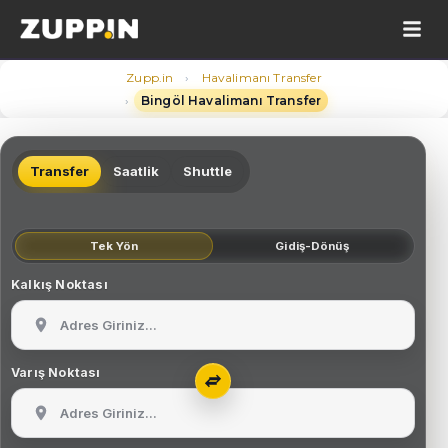
›
Zupp.in
Havalimanı Transfer
›
Bingöl Havalimanı Transfer
Transfer
Saatlik
Shuttle
Tek Yön
Gidiş-Dönüş
Kalkış Noktası
Varış Noktası