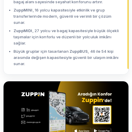
bagaj alanı sayesinde seyahat konforunu artırır.
ZuppMINI
, 16 yolcu kapasitesiyle etkinlik ve grup
transferlerinde modern, güvenli ve verimli bir çözüm
sunar.
ZuppMIDI
, 27 yolcu ve bagaj kapasitesiyle büyük ölçekli
taşımalar için konforlu ve düzenli bir yolculuk imkânı
sağlar.
Büyük gruplar için tasarlanan
ZuppBUS
, 46 ile 54 kişi
arasında değişen kapasitesiyle güvenli bir ulaşım imkânı
sunar.