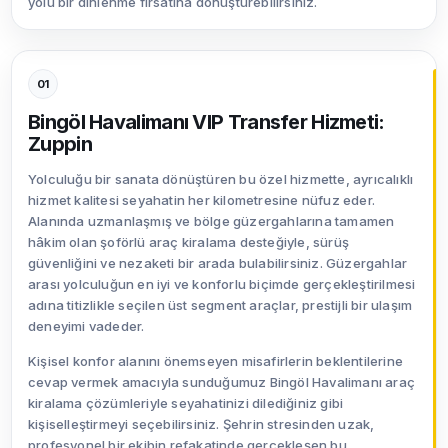
yolu bir dinlenme fırsatına dönüştürebilirsiniz.
01
Bingöl Havalimanı VIP Transfer Hizmeti:
Zuppin
Yolculuğu bir sanata dönüştüren bu özel hizmette, ayrıcalıklı
hizmet kalitesi seyahatin her kilometresine nüfuz eder.
Alanında uzmanlaşmış ve bölge güzergahlarına tamamen
hâkim olan şoförlü araç kiralama desteğiyle, sürüş
güvenliğini ve nezaketi bir arada bulabilirsiniz. Güzergahlar
arası yolculuğun en iyi ve konforlu biçimde gerçekleştirilmesi
adına titizlikle seçilen üst segment araçlar, prestijli bir ulaşım
deneyimi vadeder.
Kişisel konfor alanını önemseyen misafirlerin beklentilerine
cevap vermek amacıyla sunduğumuz Bingöl Havalimanı araç
kiralama çözümleriyle seyahatinizi dilediğiniz gibi
kişiselleştirmeyi seçebilirsiniz. Şehrin stresinden uzak,
profesyonel bir ekibin refakatinde gerçekleşen bu