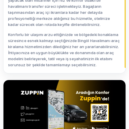
yapacak olan misafirler için hız ve konfor odaklı bir
havalimanı transfer süreci işletmekteyiz. Bagajların
taşınmasından araç içi ikramlara kadar her detayda
profesyonelliği merkeze aldığımız bu hizmetle, otelinize
kadar sürecek olan rotada keyifle dinlenebilirsiniz.
Konforlu bir ulaşımı arzu ettiğinizde ve bölgedeki konaklama
süresince esnek kalmayı seçtiğinizde Bingöl Havalimanı araç
kiralama hizmetimizden dilediğiniz her an yararlanabilirsiniz.
İhtiyacınıza en uygun büyüklükte ve donanımda olan araç
modelini belirleyerek, tatil veya iş seyahatinizin ilk etabını
sorunsuz bir şekilde tamamlamayı seçebilirsiniz.