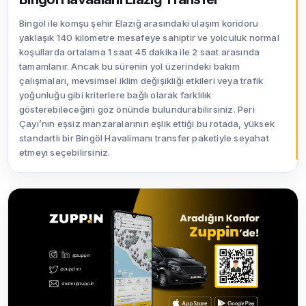
Bingöl ile komşu şehir Elazığ arasındaki ulaşım koridoru
yaklaşık 140 kilometre mesafeye sahiptir ve yolculuk normal
koşullarda ortalama 1 saat 45 dakika ile 2 saat arasında
tamamlanır. Ancak bu sürenin yol üzerindeki bakım
çalışmaları, mevsimsel iklim değişikliği etkileri veya trafik
yoğunluğu gibi kriterlere bağlı olarak farklılık
gösterebileceğini göz önünde bulundurabilirsiniz. Peri
Çayı’nın eşsiz manzaralarının eşlik ettiği bu rotada, yüksek
standartlı bir Bingöl Havalimanı transfer paketiyle seyahat
etmeyi seçebilirsiniz.