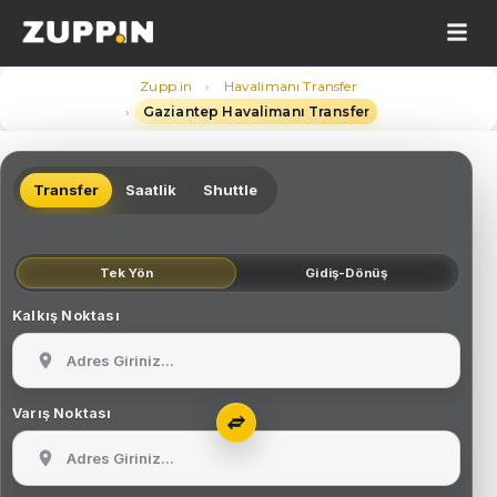
›
Zupp.in
Havalimanı Transfer
›
Gaziantep Havalimanı Transfer
Transfer
Saatlik
Shuttle
Tek Yön
Gidiş-Dönüş
Kalkış Noktası
Varış Noktası