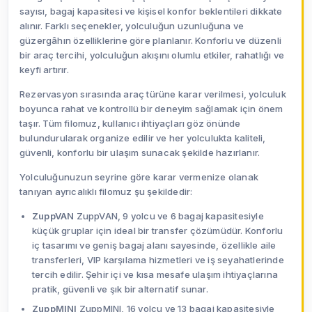
sayısı, bagaj kapasitesi ve kişisel konfor beklentileri dikkate
alınır. Farklı seçenekler, yolculuğun uzunluğuna ve
güzergâhın özelliklerine göre planlanır. Konforlu ve düzenli
bir araç tercihi, yolculuğun akışını olumlu etkiler, rahatlığı ve
keyfi artırır.
Rezervasyon sırasında araç türüne karar verilmesi, yolculuk
boyunca rahat ve kontrollü bir deneyim sağlamak için önem
taşır. Tüm filomuz, kullanıcı ihtiyaçları göz önünde
bulundurularak organize edilir ve her yolculukta kaliteli,
güvenli, konforlu bir ulaşım sunacak şekilde hazırlanır.
Yolculuğunuzun seyrine göre karar vermenize olanak
tanıyan ayrıcalıklı filomuz şu şekildedir:
ZuppVAN
ZuppVAN, 9 yolcu ve 6 bagaj kapasitesiyle
küçük gruplar için ideal bir transfer çözümüdür. Konforlu
iç tasarımı ve geniş bagaj alanı sayesinde, özellikle aile
transferleri, VIP karşılama hizmetleri ve iş seyahatlerinde
tercih edilir. Şehir içi ve kısa mesafe ulaşım ihtiyaçlarına
pratik, güvenli ve şık bir alternatif sunar.
ZuppMINI
ZuppMINI, 16 yolcu ve 13 bagaj kapasitesiyle