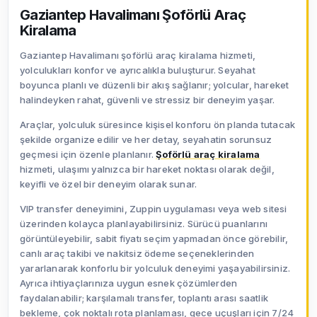
Gaziantep Havalimanı Şoförlü Araç
Kiralama
Gaziantep Havalimanı şoförlü araç kiralama hizmeti,
yolculukları konfor ve ayrıcalıkla buluşturur. Seyahat
boyunca planlı ve düzenli bir akış sağlanır; yolcular, hareket
halindeyken rahat, güvenli ve stressiz bir deneyim yaşar.
Araçlar, yolculuk süresince kişisel konforu ön planda tutacak
şekilde organize edilir ve her detay, seyahatin sorunsuz
geçmesi için özenle planlanır.
Şoförlü araç kiralama
hizmeti, ulaşımı yalnızca bir hareket noktası olarak değil,
keyifli ve özel bir deneyim olarak sunar.
VIP transfer deneyimini, Zuppin uygulaması veya web sitesi
üzerinden kolayca planlayabilirsiniz. Sürücü puanlarını
görüntüleyebilir, sabit fiyatı seçim yapmadan önce görebilir,
canlı araç takibi ve nakitsiz ödeme seçeneklerinden
yararlanarak konforlu bir yolculuk deneyimi yaşayabilirsiniz.
Ayrıca ihtiyaçlarınıza uygun esnek çözümlerden
faydalanabilir; karşılamalı transfer, toplantı arası saatlik
bekleme, çok noktalı rota planlaması, gece uçuşları için 7/24